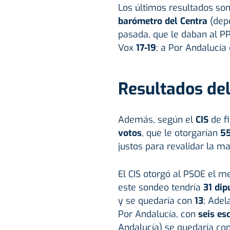
Los últimos resultados so
barómetro del Centra
(depe
pasada, que le daban al P
Vox
17-19
; a Por Andalucía
Resultados del
Además, según el
CIS
de fi
votos
, que le otorgarían
55
justos para revalidar la ma
El CIS otorgó al PSOE el m
este sondeo tendría
31 dip
y se quedaría con
13
; Adel
Por Andalucía, con
seis es
Andalucía) se quedaría co