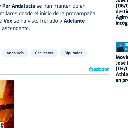
José
(06/0
y Por Andalucía
se han mantenido en
desti
imilares desde el inicio de la precampaña,
Agirr
de
Vox
se ha visto frenado y
Adelante
incóg
a ascendente.
O
M
Andalucía
Encuestas
Diputados
Movid
José
(03/0
Athle
en p