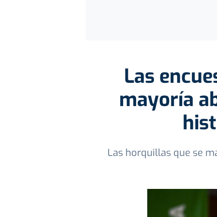
Las encues
mayoría ab
his
Las horquillas que se m