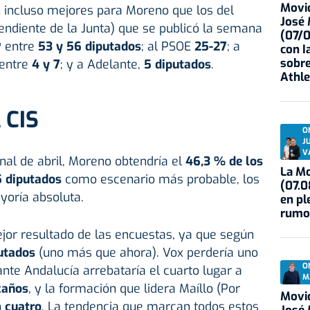
Movid
n incluso mejores para Moreno que los del
José
ndiente de la Junta) que se publicó la semana
(07/
P entre
53 y 56 diputados
; al PSOE
25-27
; a
con I
sobre
 entre
4 y 7
; y a Adelante,
5 diputados
.
Athle
 CIS
O
J
V
nal de abril, Moreno obtendría el
46,3 % de los
La Mo
 diputados
como escenario más probable, los
(07.0
yoría absoluta.
en pl
rumo
ejor resultado de las encuestas, ya que según
utados
(uno más que ahora). Vox perdería uno
O
ante Andalucía arrebataría el cuarto lugar a
M
caños
, y la formación que lidera Maíllo (Por
Movid
n
cuatro
. La tendencia que marcan todos estos