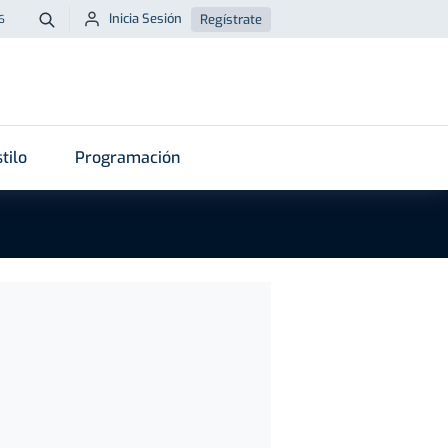
Inicia Sesión
Regístrate
6
Buscar
tilo
Programación