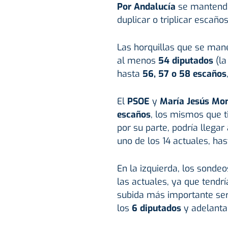
Por Andalucía
se mantendrí
duplicar o triplicar escaños
Las horquillas que se man
al menos
54 diputados
(la
hasta
56, 57 o 58 escaños
El
PSOE
y
María Jesús Mo
escaños
, los mismos que t
por su parte, podría llegar
uno de los 14 actuales, ha
En la izquierda, los sonde
las actuales, ya que tendr
subida más importante se
los
6 diputados
y adelantar