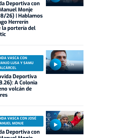
a Deportiva con
 Manuel Monje
08/26) | Hablamos
ago Herrerín
 la portería del
tic
NDA VASCA CON
UANJO LUSA Y SAMU
55:14
ALCÁRCEL
vida Deportiva
8.26): A Colonia
eno volcán de
res
NDA VASCA CON JOSÉ
ANUEL MONJE
51:59
a Deportiva con