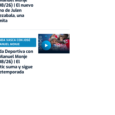
 Manuel Monje
8/26) | El nuevo
no de Julen
ezabala, una
nita
NDA VASCA CON JOSÉ
ANUEL MONJE
53:04
a Deportiva con
 Manuel Monje
8/26) | El
tic suma y sigue
retemporada