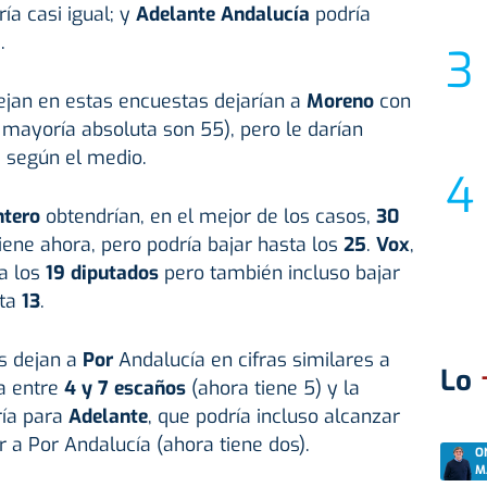
a casi igual; y
Adelante Andalucía
podría
.
ejan en estas encuestas dejarían a
Moreno
con
 mayoría absoluta son 55), pero le darían
, según el medio.
ntero
obtendrían, en el mejor de los casos,
30
iene ahora, pero podría bajar hasta los
25
.
Vox
,
 a los
19 diputados
pero también incluso bajar
sta
13
.
os dejan a
Por
Andalucía en cifras similares a
Lo
ía entre
4 y 7 escaños
(ahora tiene 5) y la
ría para
Adelante
, que podría incluso alcanzar
 a Por Andalucía (ahora tiene dos).
O
M