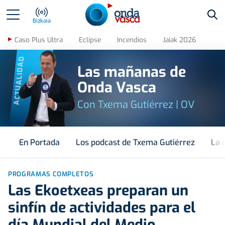
Bus
Bizkaia
Caso Plus Ultra
Eclipse
Incendios
Jaiak 2026
ACTUALIDAD
Las mañanas de
Onda Vasca
Con Txema Gutiérrez | OV
En Portada
Los podcast de Txema Gutiérrez
La 
PROGRAMAS COMPLETOS
Las Ekoetxeas preparan un
sinfín de actividades para el
día Mundial del Medio