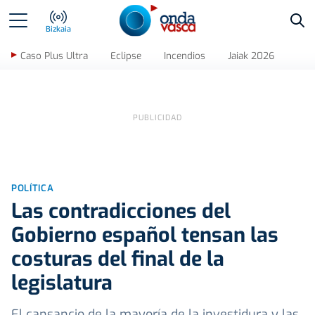
Bus
Bizkaia
Caso Plus Ultra
Eclipse
Incendios
Jaiak 2026
POLÍTICA
Las contradicciones del
Gobierno español tensan las
costuras del final de la
legislatura
El cansancio de la mayoría de la investidura y las