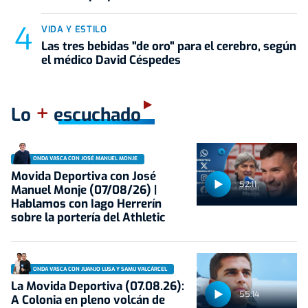
VIDA Y ESTILO
Las tres bebidas "de oro" para el cerebro, según
el médico David Céspedes
+
Lo
escuchado
ONDA VASCA CON JOSÉ MANUEL MONJE
Movida Deportiva con José
52:11
Manuel Monje (07/08/26) |
Hablamos con Iago Herrerín
sobre la portería del Athletic
ONDA VASCA CON JUANJO LUSA Y SAMU VALCÁRCEL
La Movida Deportiva (07.08.26):
55:14
A Colonia en pleno volcán de