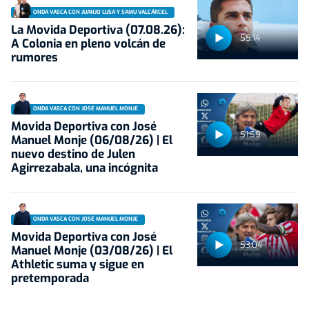
ONDA VASCA CON JUANJO LUSA Y SAMU VALCÁRCEL
La Movida Deportiva (07.08.26):
55:14
A Colonia en pleno volcán de
rumores
ONDA VASCA CON JOSÉ MANUEL MONJE
Movida Deportiva con José
51:59
Manuel Monje (06/08/26) | El
nuevo destino de Julen
Agirrezabala, una incógnita
ONDA VASCA CON JOSÉ MANUEL MONJE
Movida Deportiva con José
53:04
Manuel Monje (03/08/26) | El
Athletic suma y sigue en
pretemporada