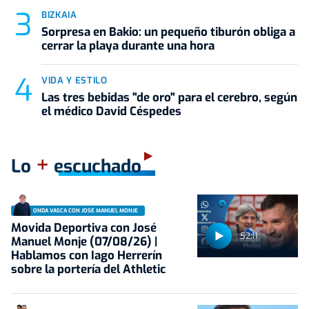
BIZKAIA
Sorpresa en Bakio: un pequeño tiburón obliga a
cerrar la playa durante una hora
VIDA Y ESTILO
Las tres bebidas "de oro" para el cerebro, según
el médico David Céspedes
+
Lo
escuchado
ONDA VASCA CON JOSÉ MANUEL MONJE
Movida Deportiva con José
52:11
Manuel Monje (07/08/26) |
Hablamos con Iago Herrerín
sobre la portería del Athletic