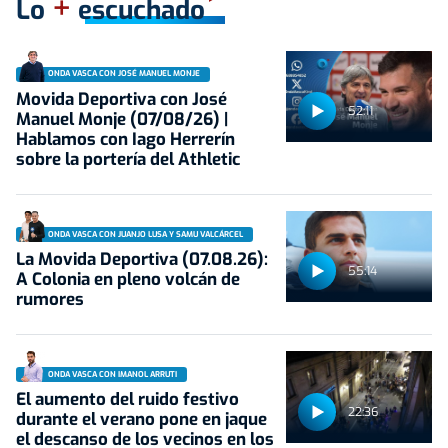
+
Lo
escuchado
ONDA VASCA CON JOSÉ MANUEL MONJE
Movida Deportiva con José
52:11
Manuel Monje (07/08/26) |
Hablamos con Iago Herrerín
sobre la portería del Athletic
ONDA VASCA CON JUANJO LUSA Y SAMU VALCÁRCEL
La Movida Deportiva (07.08.26):
55:14
A Colonia en pleno volcán de
rumores
ONDA VASCA CON IMANOL ARRUTI
El aumento del ruido festivo
22:36
durante el verano pone en jaque
el descanso de los vecinos en los