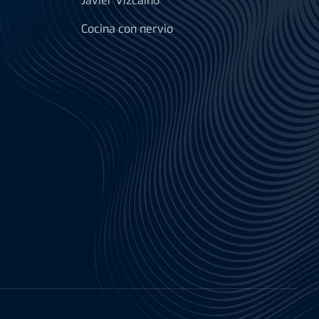
Javier Vizcaino
Cocina con nervio