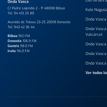
Las tardes 
Onda Vasca
C/ Padre Lojendio 2 - 1º 48008 Bilbao
Kale Nagusi
Tel:
94 413 25 80
Onda Vasca 
Avenida de Tolosa 23-25 20018 Donostia
Tel:
943 42 36 44
Onda Vasca 
Valcárcel
Bilbao
90.1 FM
Donostia
106.9 FM
Onda Vasca 
Gasteiz
98.0 FM
Iruña
96.0 FM
Onda Vasca 
Onda Vasca 
Ver todos l