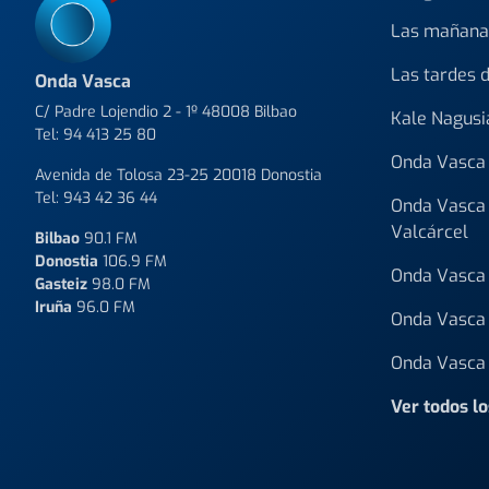
Las mañana
Las tardes 
Onda Vasca
C/ Padre Lojendio 2 - 1º 48008 Bilbao
Kale Nagusi
Tel:
94 413 25 80
Onda Vasca 
Avenida de Tolosa 23-25 20018 Donostia
Tel:
943 42 36 44
Onda Vasca 
Valcárcel
Bilbao
90.1 FM
Donostia
106.9 FM
Onda Vasca 
Gasteiz
98.0 FM
Iruña
96.0 FM
Onda Vasca 
Onda Vasca 
Ver todos l