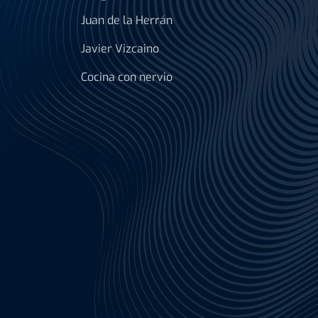
Juan de la Herrán
Javier Vizcaino
Cocina con nervio