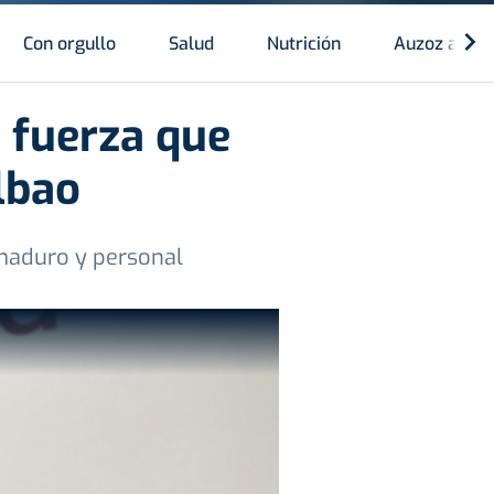
Con orgullo
Salud
Nutrición
Auzoz auzo
s fuerza que
lbao
maduro y personal