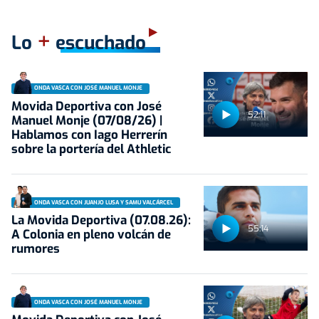
+
Lo
escuchado
ONDA VASCA CON JOSÉ MANUEL MONJE
Movida Deportiva con José
52:11
Manuel Monje (07/08/26) |
Hablamos con Iago Herrerín
sobre la portería del Athletic
ONDA VASCA CON JUANJO LUSA Y SAMU VALCÁRCEL
La Movida Deportiva (07.08.26):
55:14
A Colonia en pleno volcán de
rumores
ONDA VASCA CON JOSÉ MANUEL MONJE