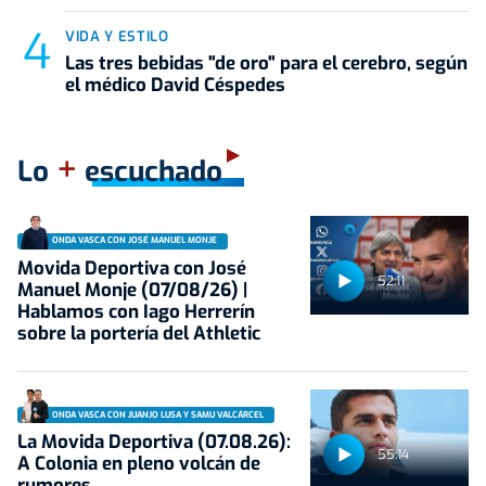
VIDA Y ESTILO
Las tres bebidas "de oro" para el cerebro, según
el médico David Céspedes
+
Lo
escuchado
ONDA VASCA CON JOSÉ MANUEL MONJE
Movida Deportiva con José
52:11
Manuel Monje (07/08/26) |
Hablamos con Iago Herrerín
sobre la portería del Athletic
ONDA VASCA CON JUANJO LUSA Y SAMU VALCÁRCEL
La Movida Deportiva (07.08.26):
55:14
A Colonia en pleno volcán de
rumores