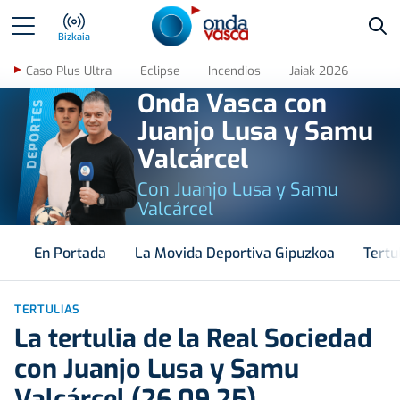
Bus
Bizkaia
Caso Plus Ultra
Eclipse
Incendios
Jaiak 2026
Onda Vasca con
DEPORTES
Juanjo Lusa y Samu
Valcárcel
Con Juanjo Lusa y Samu
Valcárcel
En Portada
La Movida Deportiva Gipuzkoa
Tertu
TERTULIAS
La tertulia de la Real Sociedad
con Juanjo Lusa y Samu
Valcárcel (26.09.25)