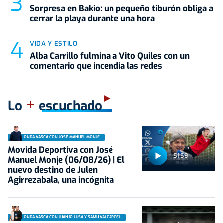
Sorpresa en Bakio: un pequeño tiburón obliga a
cerrar la playa durante una hora
VIDA Y ESTILO
Alba Carrillo fulmina a Vito Quiles con un
comentario que incendia las redes
+
Lo
escuchado
ONDA VASCA CON JOSÉ MANUEL MONJE
Movida Deportiva con José
51:59
Manuel Monje (06/08/26) | El
nuevo destino de Julen
Agirrezabala, una incógnita
ONDA VASCA CON JUANJO LUSA Y SAMU VALCÁRCEL