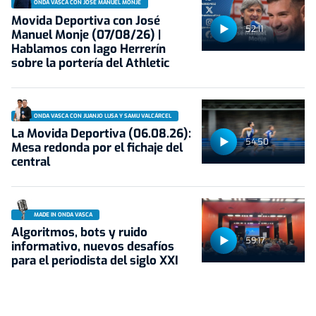
ONDA VASCA CON JOSÉ MANUEL MONJE
Movida Deportiva con José
52:11
Manuel Monje (07/08/26) |
Hablamos con Iago Herrerín
sobre la portería del Athletic
ONDA VASCA CON JUANJO LUSA Y SAMU VALCÁRCEL
La Movida Deportiva (06.08.26):
54:50
Mesa redonda por el fichaje del
central
MADE IN ONDA VASCA
Algoritmos, bots y ruido
59:17
informativo, nuevos desafíos
para el periodista del siglo XXI