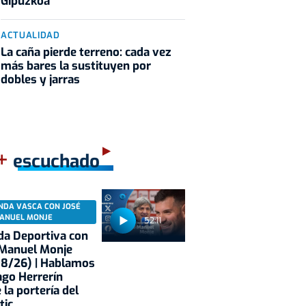
Gipuzkoa
ACTUALIDAD
La caña pierde terreno: cada vez
más bares la sustituyen por
dobles y jarras
+
escuchado
NDA VASCA CON JOSÉ
ANUEL MONJE
52:11
a Deportiva con
 Manuel Monje
08/26) | Hablamos
ago Herrerín
 la portería del
tic