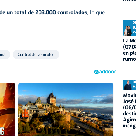
 de un total de 203.000 controlados
, lo que
O
J
V
La Mo
(07.0
en pl
aña
Control de vehículos
rumo
O
M
Movid
José
(06/0
desti
Agirr
incóg