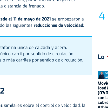
a distancia de frenado.
esde el 11 de mayo de 2021
se empezaron a
ado las siguientes
reducciones de velocidad
:
ataforma única de calzada y acera.
único carril por sentido de circulación.
Lo
 o más carriles por sentido de circulación.
O
M
Movid
José
22
(07/
con I
sobre
as
similares sobre el control de velocidad, la
Athle