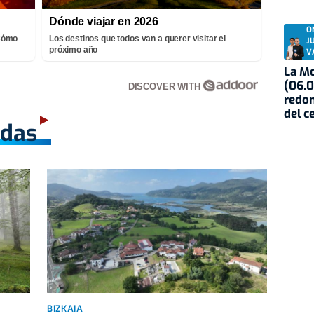
Dónde viajar en 2026
O
¡Cómo
Los destinos que todos van a querer visitar el
J
próximo año
V
La Mo
(06.0
DISCOVER WITH
redon
del c
adas
BIZKAIA