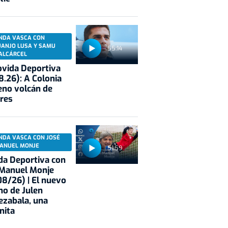
NDA VASCA CON
UANJO LUSA Y SAMU
55:14
ALCÁRCEL
vida Deportiva
8.26): A Colonia
eno volcán de
res
NDA VASCA CON JOSÉ
ANUEL MONJE
51:59
a Deportiva con
 Manuel Monje
8/26) | El nuevo
no de Julen
ezabala, una
nita