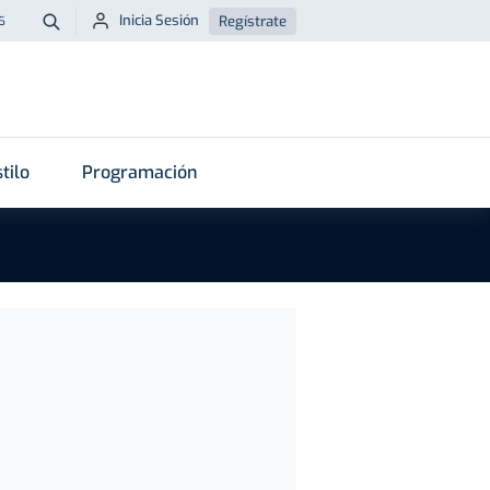
Inicia Sesión
Regístrate
6
Buscar
tilo
Programación