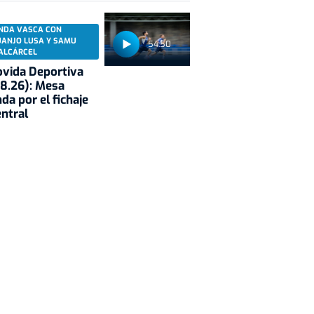
NDA VASCA CON
UANJO LUSA Y SAMU
54:50
ALCÁRCEL
vida Deportiva
8.26): Mesa
da por el fichaje
entral