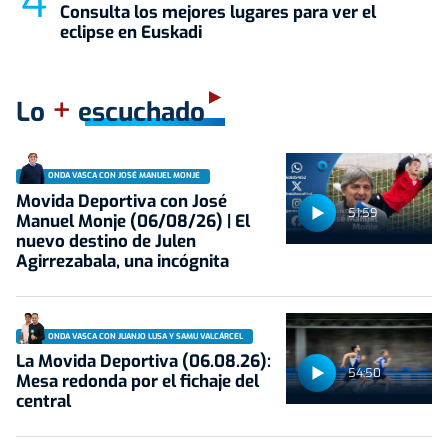
Consulta los mejores lugares para ver el
eclipse en Euskadi
+
Lo
escuchado
ONDA VASCA CON JOSÉ MANUEL MONJE
Movida Deportiva con José
51:59
Manuel Monje (06/08/26) | El
nuevo destino de Julen
Agirrezabala, una incógnita
ONDA VASCA CON JUANJO LUSA Y SAMU VALCÁRCEL
La Movida Deportiva (06.08.26):
54:50
Mesa redonda por el fichaje del
central