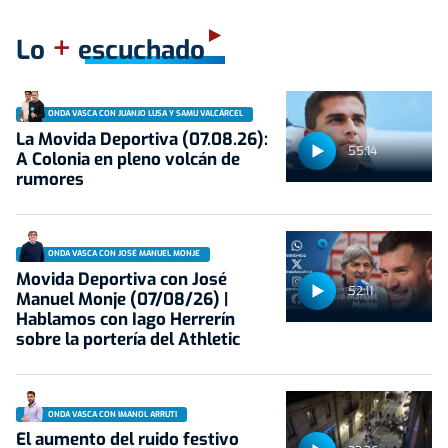
+
Lo
escuchado
ONDA VASCA CON JUANJO LUSA Y SAMU VALCÁRCEL
La Movida Deportiva (07.08.26):
55:14
A Colonia en pleno volcán de
rumores
ONDA VASCA CON JOSÉ MANUEL MONJE
Movida Deportiva con José
52:11
Manuel Monje (07/08/26) |
Hablamos con Iago Herrerín
sobre la portería del Athletic
ONDA VASCA CON IMANOL ARRUTI
El aumento del ruido festivo