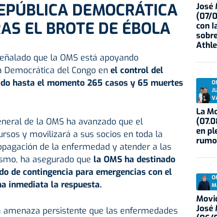
REPÚBLICA DEMOCRÁTICA
José
(07/
AS EL BROTE DE ÉBOLA
con I
sobre
Athle
 señalado que la OMS está apoyando
a Democrática del Congo en
el control del
jado hasta el momento 265 casos y 65 muertes
O
J
V
La Mo
(07.0
 general de la OMS ha avanzado que el
en pl
rsos y movilizará a sus socios en toda la
rumo
ropagación de la enfermedad y atender a las
ismo, ha asegurado que
la OMS ha destinado
do de contingencia para emergencias con el
O
a inmediata la respuesta.
M
Movid
José
la amenaza persistente que las enfermedades