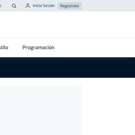
Inicia Sesión
Regístrate
6
Buscar
tilo
Programación