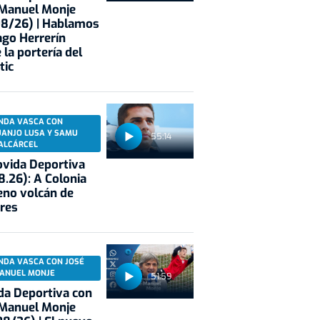
 Manuel Monje
08/26) | Hablamos
ago Herrerín
 la portería del
tic
NDA VASCA CON
UANJO LUSA Y SAMU
55:14
ALCÁRCEL
vida Deportiva
8.26): A Colonia
eno volcán de
res
NDA VASCA CON JOSÉ
ANUEL MONJE
51:59
a Deportiva con
 Manuel Monje