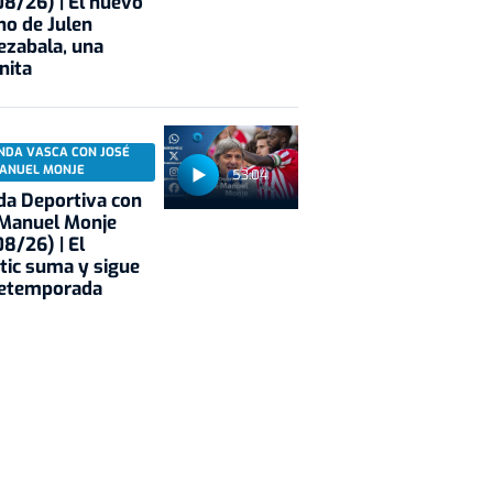
8/26) | El nuevo
no de Julen
ezabala, una
nita
NDA VASCA CON JOSÉ
ANUEL MONJE
53:04
a Deportiva con
 Manuel Monje
8/26) | El
tic suma y sigue
retemporada