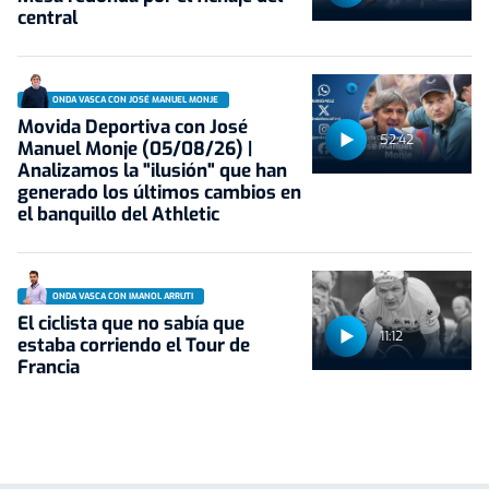
central
ONDA VASCA CON JOSÉ MANUEL MONJE
Movida Deportiva con José
52:42
Manuel Monje (05/08/26) |
Analizamos la "ilusión" que han
generado los últimos cambios en
el banquillo del Athletic
ONDA VASCA CON IMANOL ARRUTI
El ciclista que no sabía que
11:12
estaba corriendo el Tour de
Francia