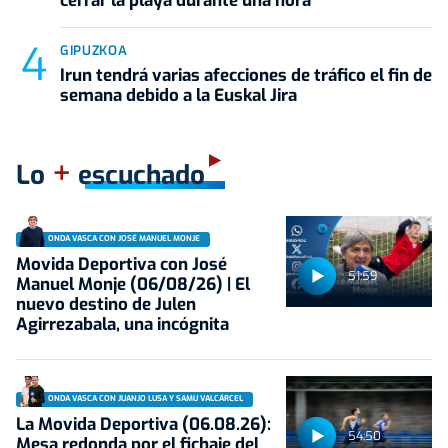
cerrar la playa durante una hora
GIPUZKOA
Irun tendrá varias afecciones de tráfico el fin de
semana debido a la Euskal Jira
+
Lo
escuchado
ONDA VASCA CON JOSÉ MANUEL MONJE
Movida Deportiva con José
51:59
Manuel Monje (06/08/26) | El
nuevo destino de Julen
Agirrezabala, una incógnita
ONDA VASCA CON JUANJO LUSA Y SAMU VALCÁRCEL
La Movida Deportiva (06.08.26):
54:50
Mesa redonda por el fichaje del