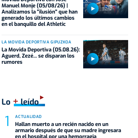
Manuel Monje (05/08/26) |
52:42
Analizamos la "ilusión" que han
generado los últimos cambios
en el banquillo del Athletic
LA MOVIDA DEPORTIVA GIPUZKOA
La Movida Deportiva (05.08.26):
Aguerd, Zezé... se disparan los
55:18
rumores
+
Lo
leído
ACTUALIDAD
Hallan muerto a un recién nacido en un
armario después de que su madre ingresara
en el hospital por una hemorragia