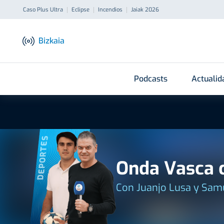
Caso Plus Ultra
Eclipse
Incendios
Jaiak 2026
Bizkaia
Podcasts
Actualid
DEPORTES
Onda Vasca c
Con Juanjo Lusa y Sam