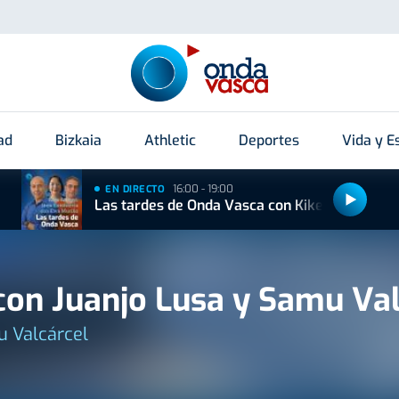
ad
Bizkaia
Athletic
Deportes
Vida y Es
16:00 - 19:00
EN DIRECTO
Las tardes de Onda Vasca con Kike Alonso
on Juanjo Lusa y Samu Val
u Valcárcel