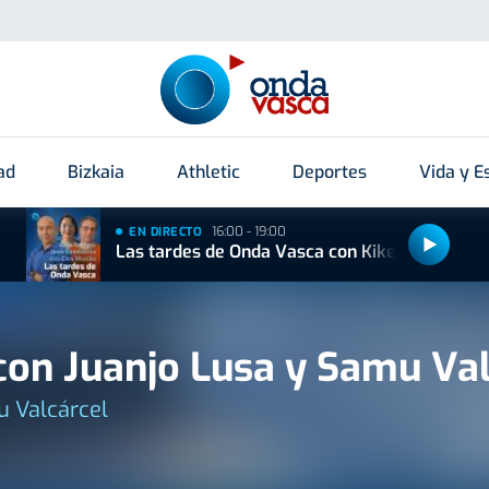
ad
Bizkaia
Athletic
Deportes
Vida y Es
16:00 - 19:00
EN DIRECTO
Las tardes de Onda Vasca con Kike Alonso
on Juanjo Lusa y Samu Val
u Valcárcel