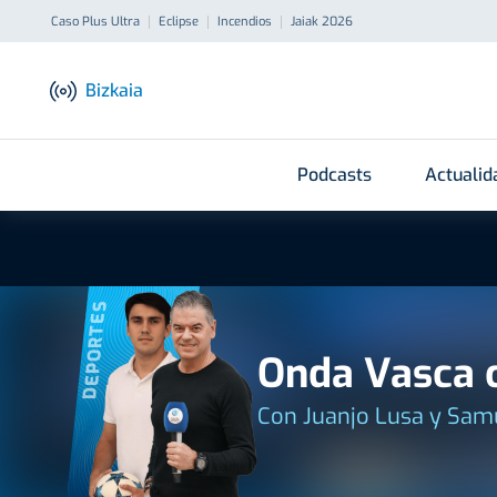
Caso Plus Ultra
Eclipse
Incendios
Jaiak 2026
Bizkaia
Podcasts
Actualid
DEPORTES
Onda Vasca c
Con Juanjo Lusa y Sam