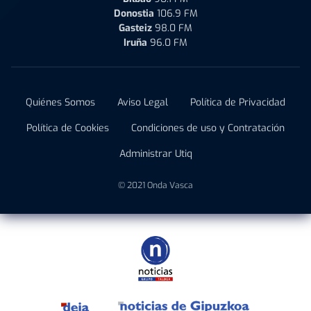
Donostia
106.9 FM
Gasteiz
98.0 FM
Iruña
96.0 FM
Quiénes Somos
Aviso Legal
Política de Privacidad
Política de Cookies
Condiciones de uso y Contratación
Administrar Utiq
© 2021 Onda Vasca