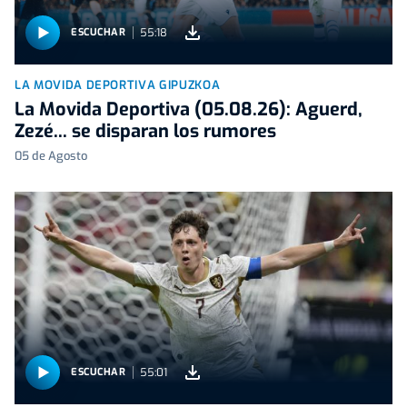
55:18
ESCUCHAR
LA MOVIDA DEPORTIVA GIPUZKOA
La Movida Deportiva (05.08.26): Aguerd,
Zezé... se disparan los rumores
05 de Agosto
55:01
ESCUCHAR