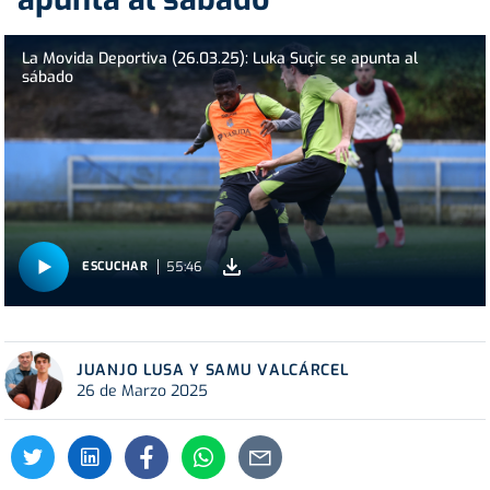
La Movida Deportiva (26.03.25): Luka Suçic se apunta al
sábado
55:46
ESCUCHAR
JUANJO LUSA Y SAMU VALCÁRCEL
26 de Marzo 2025