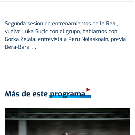
Segunda sesión de entrenamientos de la Real,
vuelve Luka Suçic con el grupo, hablamos con
Gorka Zelaia, entrevista a Peru Nolaskoain, previa
Bera-Bera. . .
Más de este programa