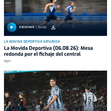
54:50
ESCUCHAR
LA MOVIDA DEPORTIVA GIPUZKOA
La Movida Deportiva (06.08.26): Mesa
redonda por el fichaje del central
Ayer