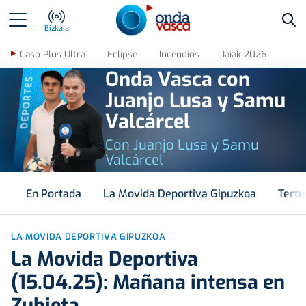
Bus
Bizkaia
Caso Plus Ultra
Eclipse
Incendios
Jaiak 2026
Onda Vasca con
DEPORTES
Juanjo Lusa y Samu
Valcárcel
Con Juanjo Lusa y Samu
Valcárcel
En Portada
La Movida Deportiva Gipuzkoa
Tertu
LA MOVIDA DEPORTIVA GIPUZKOA
La Movida Deportiva
(15.04.25): Mañana intensa en
Zubieta