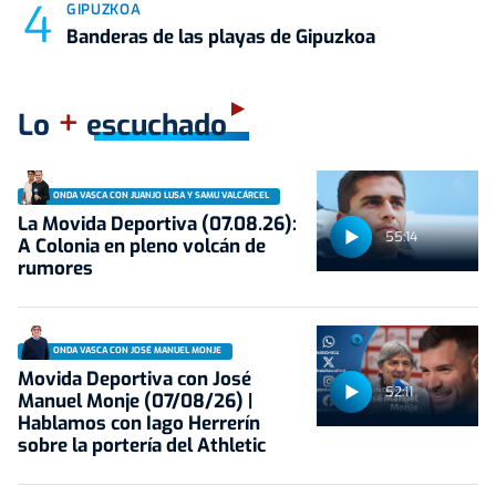
GIPUZKOA
Banderas de las playas de Gipuzkoa
+
Lo
escuchado
ONDA VASCA CON JUANJO LUSA Y SAMU VALCÁRCEL
La Movida Deportiva (07.08.26):
55:14
A Colonia en pleno volcán de
rumores
ONDA VASCA CON JOSÉ MANUEL MONJE
Movida Deportiva con José
52:11
Manuel Monje (07/08/26) |
Hablamos con Iago Herrerín
sobre la portería del Athletic