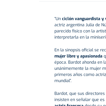
“Un
ciclón vanguardista y 
actriz argentina Julia de 
parecido físico con la arti
interpretarla en la minise
En la sinopsis oficial se re
mujer libre y apasionada
q
época. Bardot ahonda en la
unánimemente la mujer má
primeros años como actriz 
mundial”.
Bardot, que sus directores
insisten en señalar que es
actriz francesa
desde su pr