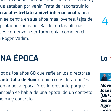
ue estaban por venir. Trata de reconstruir lo
nso al estrellato a nivel internacional
y una
ón se centra en sus años más jóvenes, lejos de
 protagonizadas por Bardot en las últimas
ces comenzó a ser turbulenta, como en el
n Roger Vadim.
UNA ÉPOCA
Lo
rdot de los años 60 que reflejan los directores
O
ante Julia de Núñez
, quien considera que “es
M
Movid
en aquella época. Y es interesante porque
José
también se habla de una época, de un contesto
(06/0
ine muy concreto.
desti
Agirr
incóg