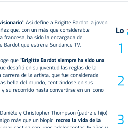
visionario
”. Así define a Brigitte Bardot la joven
Lo
Núñez que, con un más que considerable
sta francesa, ha sido la encargada de
rie Bardot que estrena Sundance TV.
coge que “
Brigitte Bardot siempre ha sido una
ue desafió en su juventud las reglas de la
 carrera de la artista, que fue considerada
s bella del mundo, centrándose en sus
y su recorrido hasta convertirse en un icono
 Danièle y Christopher Thompson (padre e hijo)
 algo más que un biopic,
recrea la vida de la
imer casting con unos adolescentes 15 años y