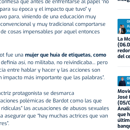
 confiesa que antes de enfrentarse al papel “no
para su época y el impacto que tuvo” y
tuvo para, viniendo de una educación muy
O
y convencional y muy tradicional comportarse
J
 de cosas impensables por aquel entonces
V
La Mo
(06.0
redon
ot fue una
mujer que huía de etiquetas, como
del c
e definía así, no militaba, no reivindicaba... pero
cia entre hablar y hacer y las acciones son
n impacto más importante que las palabras”.
O
M
Movid
actriz protagonista se desmarca
José
raciones polémicas de Bardot como las que
(05/0
y ridículas” las acusaciones de abusos sexuales
Anali
que h
a asegurar que “hay muchas actrices que van
últim
es”.
banqu