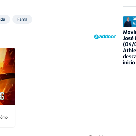
ida
Fama
O
M
Movid
José
(04/0
Athle
desca
inicio
¡Cómo