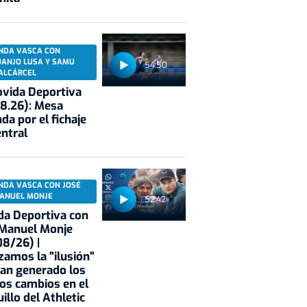
NDA VASCA CON
UANJO LUSA Y SAMU
54:50
ALCÁRCEL
vida Deportiva
8.26): Mesa
da por el fichaje
entral
NDA VASCA CON JOSÉ
ANUEL MONJE
52:42
a Deportiva con
 Manuel Monje
8/26) |
zamos la "ilusión"
an generado los
os cambios en el
illo del Athletic