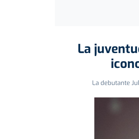
La juventu
icono
La debutante Ju