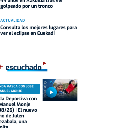
44 años en Azkoitia tras ser
golpeado por un tronco
ACTUALIDAD
Consulta los mejores lugares para
ver el eclipse en Euskadi
+
escuchado
NDA VASCA CON JOSÉ
ANUEL MONJE
51:59
a Deportiva con
 Manuel Monje
8/26) | El nuevo
no de Julen
ezabala, una
nita