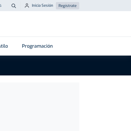
Inicia Sesión
Regístrate
6
Buscar
tilo
Programación