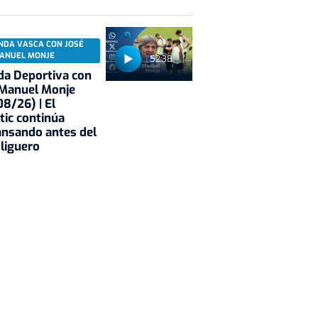
NDA VASCA CON JOSÉ
ANUEL MONJE
52:38
a Deportiva con
 Manuel Monje
8/26) | El
tic continúa
nsando antes del
 liguero