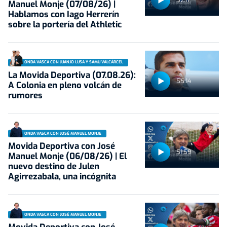
Manuel Monje (07/08/26) |
Hablamos con Iago Herrerín
sobre la portería del Athletic
ONDA VASCA CON JUANJO LUSA Y SAMU VALCÁRCEL
La Movida Deportiva (07.08.26):
55:14
A Colonia en pleno volcán de
rumores
ONDA VASCA CON JOSÉ MANUEL MONJE
Movida Deportiva con José
51:59
Manuel Monje (06/08/26) | El
nuevo destino de Julen
Agirrezabala, una incógnita
ONDA VASCA CON JOSÉ MANUEL MONJE