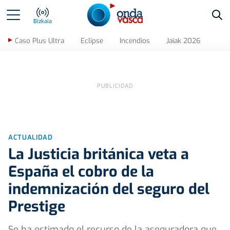
Bus
Bizkaia
Caso Plus Ultra
Eclipse
Incendios
Jaiak 2026
ACTUALIDAD
La Justicia británica veta a
España el cobro de la
indemnización del seguro del
Prestige
Se ha estimado el recurso de la aseguradora que