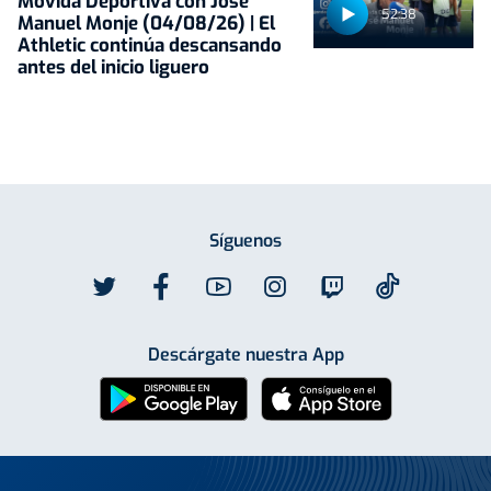
Movida Deportiva con José
52:38
Manuel Monje (04/08/26) | El
Athletic continúa descansando
antes del inicio liguero
Síguenos
Descárgate nuestra App