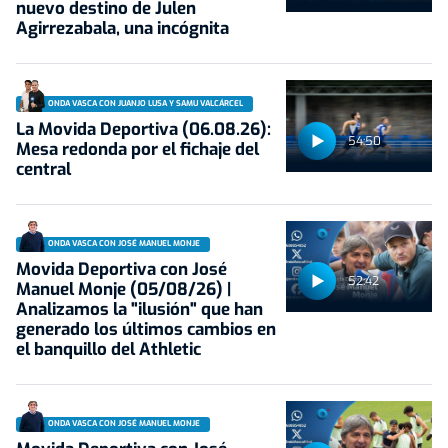
nuevo destino de Julen
Agirrezabala, una incógnita
ONDA VASCA CON JUANJO LUSA Y SAMU VALCÁRCEL
La Movida Deportiva (06.08.26):
54:50
Mesa redonda por el fichaje del
central
ONDA VASCA CON JOSÉ MANUEL MONJE
Movida Deportiva con José
52:42
Manuel Monje (05/08/26) |
Analizamos la "ilusión" que han
generado los últimos cambios en
el banquillo del Athletic
ONDA VASCA CON JOSÉ MANUEL MONJE