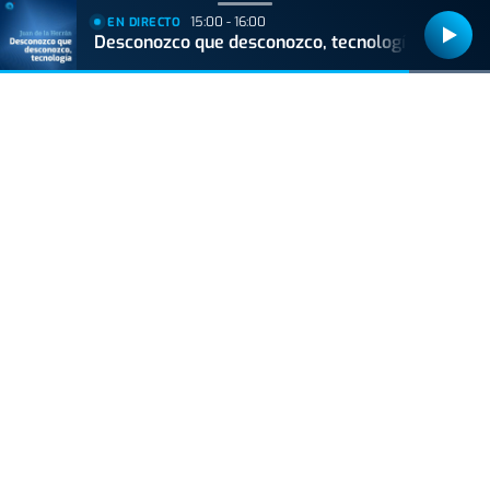
+
Lo
leído
15:00 - 16:00
EN DIRECTO
Desconozco que desconozco, tecnología
ACTUALIDAD
Hallan muerto a un recién nacido en un armario
después de que su madre ingresara en el
hospital por una hemorragia
ACTUALIDAD
La caña pierde terreno: cada vez más bares la
sustituyen por dobles y jarras
VIDA Y ESTILO
Prohibido el plátano para personas que toman
estos medicamentos
GIPUZKOA
Banderas de las playas de Gipuzkoa