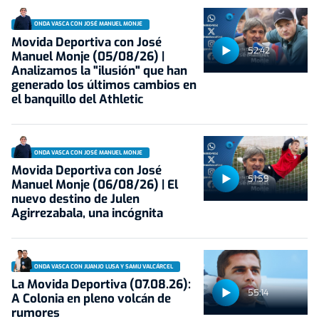
ONDA VASCA CON JOSÉ MANUEL MONJE
Movida Deportiva con José
52:42
Manuel Monje (05/08/26) |
Analizamos la "ilusión" que han
generado los últimos cambios en
el banquillo del Athletic
ONDA VASCA CON JOSÉ MANUEL MONJE
Movida Deportiva con José
51:59
Manuel Monje (06/08/26) | El
nuevo destino de Julen
Agirrezabala, una incógnita
ONDA VASCA CON JUANJO LUSA Y SAMU VALCÁRCEL
La Movida Deportiva (07.08.26):
55:14
A Colonia en pleno volcán de
rumores