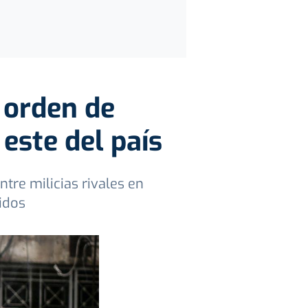
a orden de
 este del país
tre milicias rivales en
idos