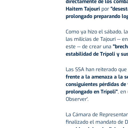
directamente de los comb
Haitem Tajouri
por
"desest
prolongado preparando log
Como ya hizo el sábado, la
las milicias de Tajouri -- e
este -- de crear una
"brech
estabilidad de Trípoli y su
Las SSA han reiterado que
frente a la amenaza a la 
consiguientes pérdidas de 
prolongado en Trípoli"
, en
Observer'.
La Cámara de Representante
finalizado el mandato de 