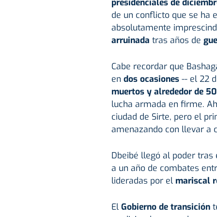
presidenciales de diciembr
de un conflicto que se ha e
absolutamente imprescindi
arruinada
tras años de
gue
Cabe recordar que Bashaga 
en
dos ocasiones
-- el 22 
muertos y alrededor de 50
lucha armada en firme. Ah
ciudad de Sirte, pero el pr
amenazando con llevar a ca
Dbeibé llegó al poder tras 
a un año de combates entre 
lideradas por el
mariscal r
El
Gobierno de transición
t