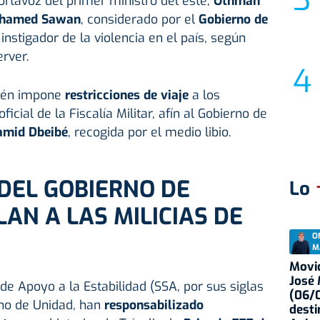
ortavoz del primer ministro del este,
Othman
hamed Sawan
, considerado por el
Gobierno de
nstigador de la violencia en el país, según
erver.
ién impone
restricciones de viaje
a los
icial de la Fiscalía Militar, afín al Gobierno de
amid Dbeibé
, recogida por el medio libio.
DEL GOBIERNO DE
Lo
AN A LAS MILICIAS DE
O
M
Movid
José
de Apoyo a la Estabilidad (SSA, por sus siglas
(06/0
erno de Unidad, han
responsabilizado
desti