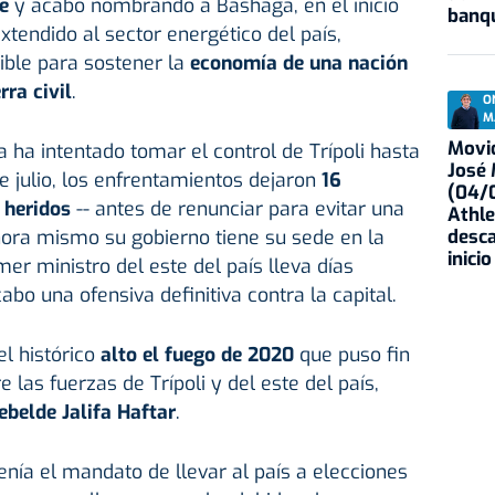
e
y acabó nombrando a Bashaga, en el inicio
banqu
xtendido al sector energético del país,
ble para sostener la
economía de una nación
rra civil
.
O
M
Movid
ha intentado tomar el control de Trípoli hasta
José
de julio, los enfrentamientos dejaron
16
(04/0
 heridos
-- antes de renunciar para evitar una
Athle
desca
ora mismo su gobierno tiene su sede en la
inicio
imer ministro del este del país lleva días
bo una ofensiva definitiva contra la capital.
el histórico
alto el fuego de 2020
que puso fin
las fuerzas de Trípoli y del este del país,
ebelde Jalifa Haftar
.
enía el mandato de llevar al país a elecciones