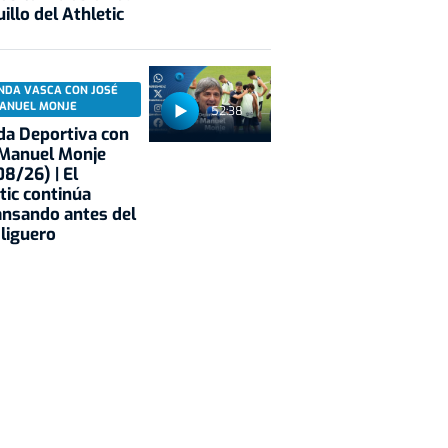
illo del Athletic
NDA VASCA CON JOSÉ
ANUEL MONJE
52:38
a Deportiva con
 Manuel Monje
8/26) | El
tic continúa
nsando antes del
 liguero