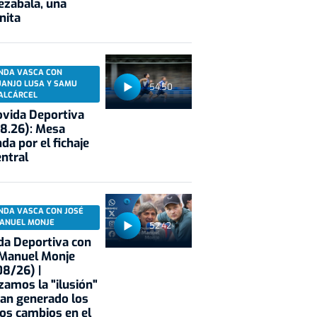
ezabala, una
nita
NDA VASCA CON
UANJO LUSA Y SAMU
54:50
ALCÁRCEL
vida Deportiva
8.26): Mesa
da por el fichaje
entral
NDA VASCA CON JOSÉ
ANUEL MONJE
52:42
a Deportiva con
 Manuel Monje
8/26) |
zamos la "ilusión"
an generado los
os cambios en el