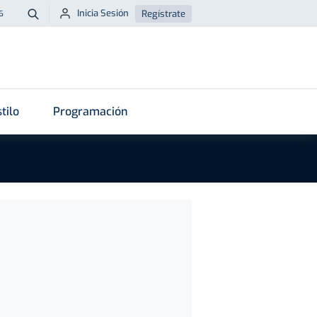
Inicia Sesión
Regístrate
6
Buscar
tilo
Programación