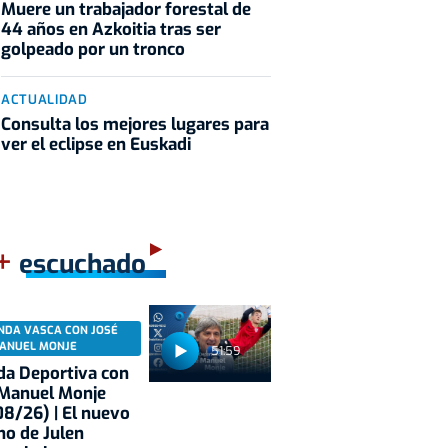
Muere un trabajador forestal de
44 años en Azkoitia tras ser
golpeado por un tronco
ACTUALIDAD
Consulta los mejores lugares para
ver el eclipse en Euskadi
+
escuchado
NDA VASCA CON JOSÉ
ANUEL MONJE
51:59
a Deportiva con
 Manuel Monje
8/26) | El nuevo
no de Julen