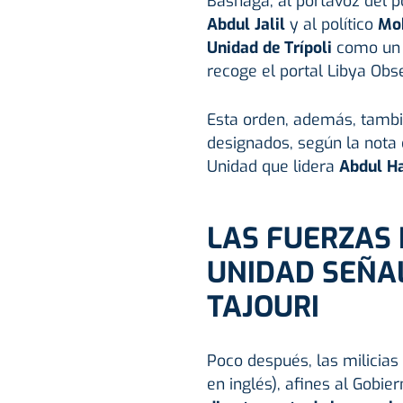
Bashaga; al portavoz del p
Abdul Jalil
y al político
Mo
Unidad de Trípoli
como un i
recoge el portal Libya Obs
Esta orden, además, tamb
designados, según la nota of
Unidad que lidera
Abdul H
LAS FUERZAS 
UNIDAD SEÑAL
TAJOURI
Poco después, las milicias 
en inglés), afines al Gobi