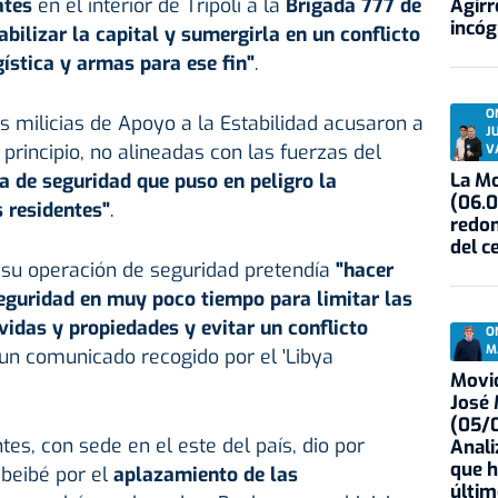
ates
en el interior de Trípoli a la
Brigada 777 de
Agirr
incóg
abilizar la capital y sumergirla en un conflicto
ística y armas para ese fin"
.
O
s milicias de Apoyo a la Estabilidad acusaron a
J
n principio, no alineadas con las fuerzas del
V
La Mo
a de seguridad que puso en peligro la
(06.0
s residentes"
.
redon
del c
 su operación de seguridad pretendía
"hacer
seguridad en muy poco tiempo para limitar las
vidas y propiedades y evitar un conflicto
O
M
 un comunicado recogido por el 'Libya
Movid
José
(05/0
s, con sede en el este del país, dio por
Anali
que h
Dbeibé por el
aplazamiento de las
últim