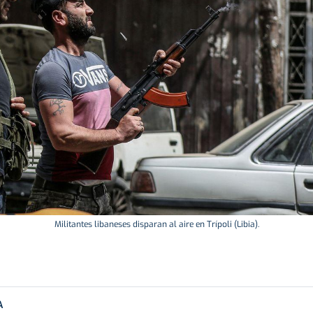
Militantes libaneses disparan al aire en Trípoli (Libia).
A