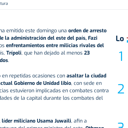
ctura
ha emitido este domingo una
orden de arresto
Lo
e la administración del este del país, Fazi
los
enfrentamientos entre milicias rivales del
ís,
Trípoli
, que han dejado al menos
23
idos
.
en repetidas ocasiones con
asaltar la ciudad
actual Gobierno de Unidad libio
, con sede en
ilicias estuvieron implicadas en combates contra
idades de la capital durante los combates del
l
líder miliciano Usama Juwaili
, afin a