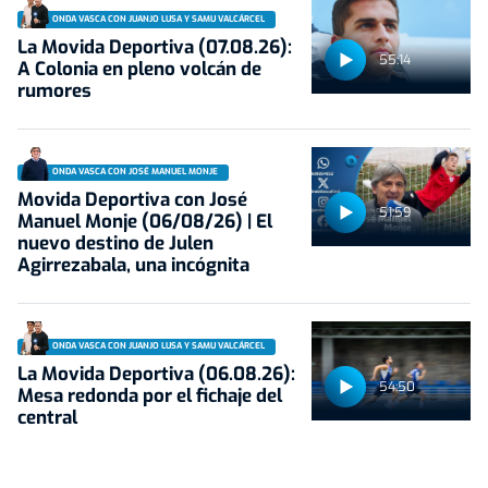
ONDA VASCA CON JUANJO LUSA Y SAMU VALCÁRCEL
La Movida Deportiva (07.08.26):
55:14
A Colonia en pleno volcán de
rumores
ONDA VASCA CON JOSÉ MANUEL MONJE
Movida Deportiva con José
51:59
Manuel Monje (06/08/26) | El
nuevo destino de Julen
Agirrezabala, una incógnita
ONDA VASCA CON JUANJO LUSA Y SAMU VALCÁRCEL
La Movida Deportiva (06.08.26):
54:50
Mesa redonda por el fichaje del
central