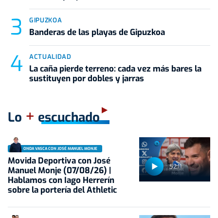
GIPUZKOA
Banderas de las playas de Gipuzkoa
ACTUALIDAD
La caña pierde terreno: cada vez más bares la
sustituyen por dobles y jarras
+
Lo
escuchado
ONDA VASCA CON JOSÉ MANUEL MONJE
Movida Deportiva con José
52:11
Manuel Monje (07/08/26) |
Hablamos con Iago Herrerín
sobre la portería del Athletic