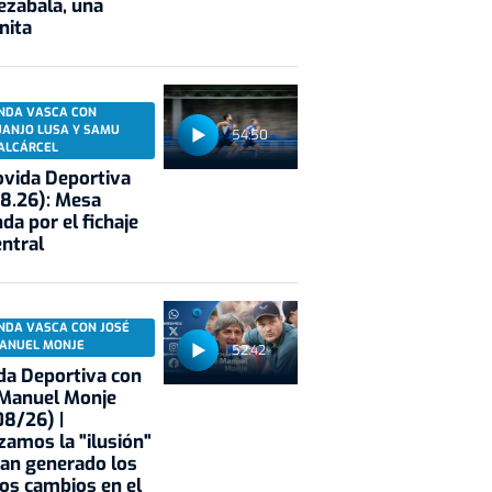
ezabala, una
nita
NDA VASCA CON
UANJO LUSA Y SAMU
54:50
ALCÁRCEL
vida Deportiva
8.26): Mesa
da por el fichaje
entral
NDA VASCA CON JOSÉ
ANUEL MONJE
52:42
a Deportiva con
 Manuel Monje
8/26) |
zamos la "ilusión"
an generado los
os cambios en el