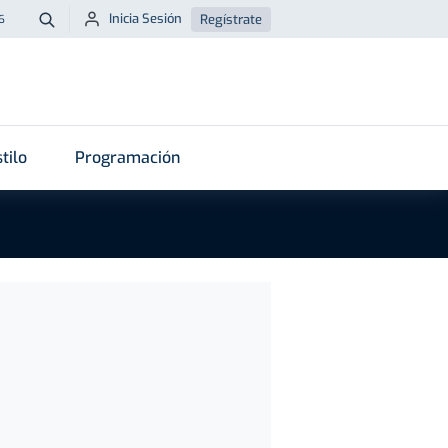
Inicia Sesión
Regístrate
6
Buscar
tilo
Programación