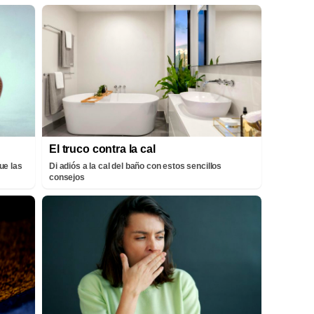
El truco contra la cal
ue las
Di adiós a la cal del baño con estos sencillos
consejos