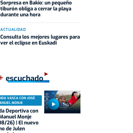
Sorpresa en Bakio: un pequeño
tiburón obliga a cerrar la playa
durante una hora
ACTUALIDAD
Consulta los mejores lugares para
ver el eclipse en Euskadi
+
escuchado
NDA VASCA CON JOSÉ
ANUEL MONJE
51:59
a Deportiva con
 Manuel Monje
8/26) | El nuevo
no de Julen