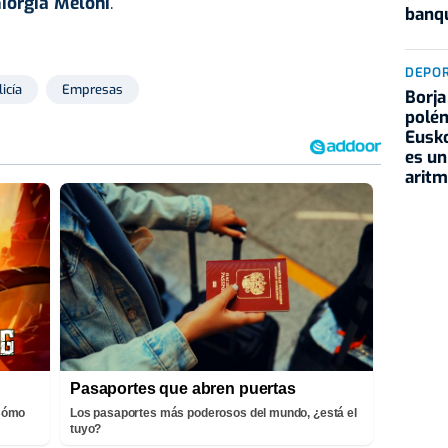
iorgia Meloni
.
banqu
DEPO
licía
Empresas
Borja
polém
Eusko
es un
aritm
Pasaportes que abren puertas
¡Cómo
Los pasaportes más poderosos del mundo, ¿está el
tuyo?