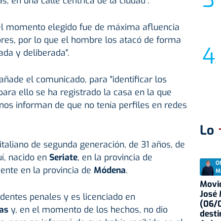
s, en una calle céntrica de la ciudad".
el momento elegido fue de máxima afluencia
es, por lo que el hombre los atacó de forma
ada y deliberada".
añade el comunicado, para "identificar los
para ello se ha registrado la casa en la que
anos informan de que no tenía perfiles en redes
Lo
taliano de segunda generación, de 31 años, de
í, nacido en
Seriate
, en la provincia de
O
dente en la provincia de
Módena
.
M
Movid
José
dentes penales y es licenciado en
(06/0
as
y, en el momento de los hechos, no dio
desti