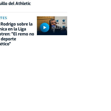
illo del Athletic
RTES
 Rodrigo sobre la
09:23
ica en la Liga
tren: "El remo no
 deporte
ético"