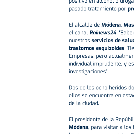
positivo en alcohol o droga
pasado tratamiento por
pr
El alcalde de
Módena
,
Mas
el canal
Rainews24
: "Sabe
nuestros
servicios de sal
trastornos esquizoides
, T
Empresas, pero actualmen
individual imprudente, y e
investigaciones".
Dos de los ocho heridos d
ellos se encuentra en estad
de la ciudad.
El presidente de la Repúbl
Módena
, para visitar a lo