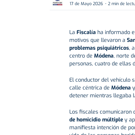
17 de Mayo 2026
2 min de lect
La
Fiscalía
ha informado es
motivos que llevaron a
Sam
problemas psiquiátricos
, 
centro de
Módena
, norte d
personas, cuatro de ellas 
El conductor del vehículo 
calle céntrica de
Módena
y
detener mientras llegaba la
Los fiscales comunicaron 
de homicidio múltiple
y ap
manifiesta intención de pon