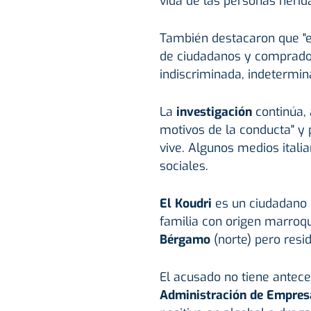
vida de las personas herida
También destacaron que "
de ciudadanos y comprador
indiscriminada, indetermin
La
investigación
continúa, 
motivos de la conducta" y 
vive. Algunos medios itali
sociales.
El Koudri
es un ciudadano i
familia con origen marroqu
Bérgamo
(norte) pero resi
El acusado no tiene antece
Administración de Empres