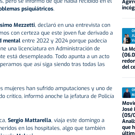
s, pero se informó de que había recibido en el
Agirr
incóg
oblemas psiquiátricos
.
simo Mezzetti
, declaró en una entrevista con
O
mos con certeza que este joven fue derivado a
J
ud mental
entre 2022 y 2024 porque padecía
V
iene una licenciatura en Administración de
La Mo
(06.0
te está desempleado. Todo apunta a un acto
redon
speramos que así siga siendo tras todas las
del c
os mujeres han sufrido amputaciones y uno de
O
M
o crítico, informó anoche la jefatura de Policía
Movid
José
(05/0
ica,
Sergio Mattarella
, viaja este domingo a
Anali
que h
s heridos en los hospitales, algo que también
últim