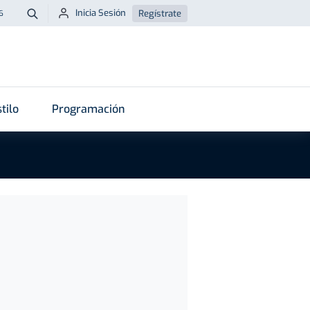
Inicia Sesión
Regístrate
6
Buscar
tilo
Programación