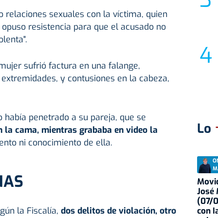
relaciones sexuales con la víctima, quien
o opuso resistencia para que el acusado no
olenta".
mujer sufrió factura en una falange,
extremidades, y contusiones en la cabeza,
 había penetrado a su pareja, que se
Lo
n la cama, mientras grababa en video la
iento ni conocimiento de ella.
O
M
NAS
Movid
José
(07/
gún la Fiscalía,
dos delitos de violación, otro
con I