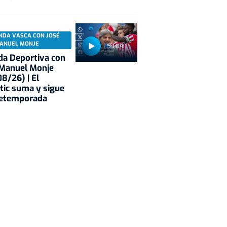
NDA VASCA CON JOSÉ
ANUEL MONJE
53:04
a Deportiva con
 Manuel Monje
8/26) | El
tic suma y sigue
retemporada