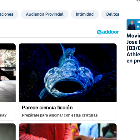
aciones
Audiencia Provincial
Intimidad
Delitos
O
M
Movid
José
(03/0
Athle
en p
Parece ciencia ficción
sla?
Prepárate para alucinar con estas criaturas