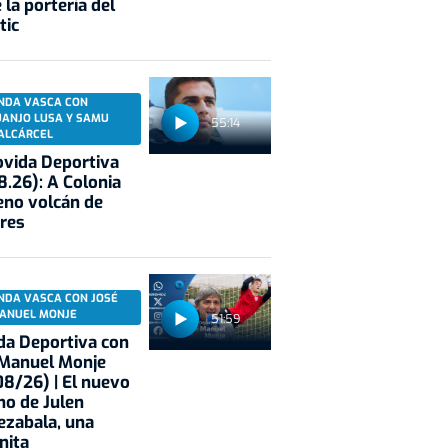
 la portería del
tic
NDA VASCA CON
UANJO LUSA Y SAMU
55:14
ALCÁRCEL
vida Deportiva
8.26): A Colonia
eno volcán de
res
NDA VASCA CON JOSÉ
ANUEL MONJE
51:59
a Deportiva con
 Manuel Monje
8/26) | El nuevo
no de Julen
ezabala, una
nita