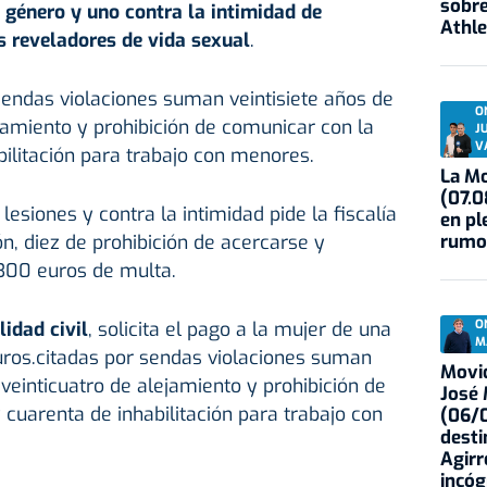
sobre
e género y uno contra la intimidad de
Athle
s reveladores de vida sexual
.
sendas violaciones suman veintisiete años de
O
ejamiento y prohibición de comunicar con la
J
V
bilitación para trabajo con menores.
La Mo
(07.0
lesiones y contra la intimidad pide la fiscalía
en pl
rumo
n, diez de prohibición de acercarse y
.300 euros de multa.
O
idad civil
, solicita el pago a la mujer de una
M
ros.citadas por sendas violaciones suman
Movid
, veinticuatro de alejamiento y prohibición de
José
 cuarenta de inhabilitación para trabajo con
(06/0
desti
Agirr
incóg