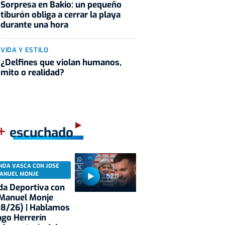
Sorpresa en Bakio: un pequeño
tiburón obliga a cerrar la playa
durante una hora
VIDA Y ESTILO
¿Delfines que violan humanos,
mito o realidad?
+
escuchado
NDA VASCA CON JOSÉ
ANUEL MONJE
52:11
a Deportiva con
 Manuel Monje
08/26) | Hablamos
ago Herrerín