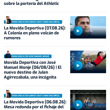
sobre la portería del Athletic
ONDA VASCA CON JUANJO LUSA Y SAMU VALCÁRCEL
La Movida Deportiva (07.08.26):
55:14
A Colonia en pleno volcán de
rumores
ONDA VASCA CON JOSÉ MANUEL MONJE
Movida Deportiva con José
51:59
Manuel Monje (06/08/26) | El
nuevo destino de Julen
Agirrezabala, una incógnita
ONDA VASCA CON JUANJO LUSA Y SAMU VALCÁRCEL
La Movida Deportiva (06.08.26):
54:50
Mesa redonda por el fichaje del