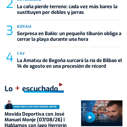
La caña pierde terreno: cada vez más bares la
sustituyen por dobles y jarras
BIZKAIA
Sorpresa en Bakio: un pequeño tiburón obliga a
cerrar la playa durante una hora
CAV
La Amatxu de Begoña surcará la ría de Bilbao el
14 de agosto en una procesión de récord
+
Lo
escuchado
ONDA VASCA CON JOSÉ MANUEL MONJE
Movida Deportiva con José
52:11
Manuel Monje (07/08/26) |
Hablamos con Iago Herrerín