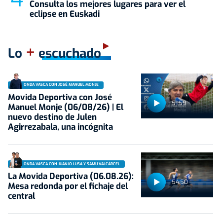
Consulta los mejores lugares para ver el
eclipse en Euskadi
+
Lo
escuchado
ONDA VASCA CON JOSÉ MANUEL MONJE
Movida Deportiva con José
51:59
Manuel Monje (06/08/26) | El
nuevo destino de Julen
Agirrezabala, una incógnita
ONDA VASCA CON JUANJO LUSA Y SAMU VALCÁRCEL
La Movida Deportiva (06.08.26):
54:50
Mesa redonda por el fichaje del
central