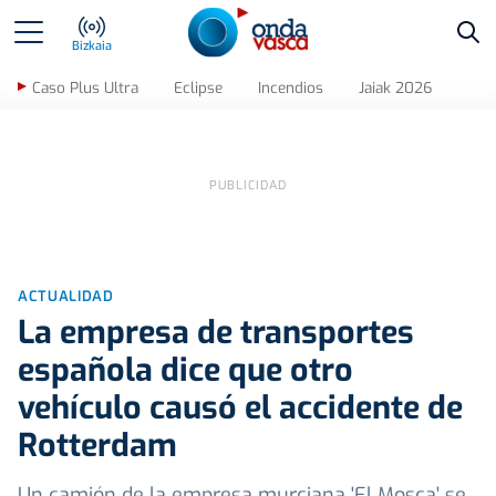
Bus
Bizkaia
Caso Plus Ultra
Eclipse
Incendios
Jaiak 2026
ACTUALIDAD
La empresa de transportes
española dice que otro
vehículo causó el accidente de
Rotterdam
Un camión de la empresa murciana 'El Mosca' se