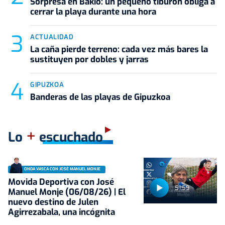
Sorpresa en Bakio: un pequeño tiburón obliga a
cerrar la playa durante una hora
ACTUALIDAD
La caña pierde terreno: cada vez más bares la
sustituyen por dobles y jarras
GIPUZKOA
Banderas de las playas de Gipuzkoa
+
Lo
escuchado
ONDA VASCA CON JOSÉ MANUEL MONJE
Movida Deportiva con José
51:59
Manuel Monje (06/08/26) | El
nuevo destino de Julen
Agirrezabala, una incógnita