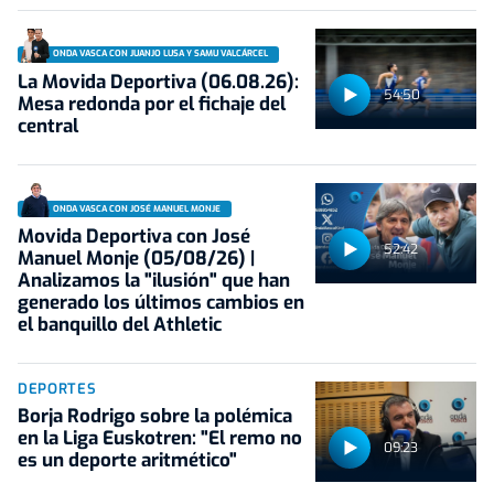
ONDA VASCA CON JUANJO LUSA Y SAMU VALCÁRCEL
La Movida Deportiva (06.08.26):
54:50
Mesa redonda por el fichaje del
central
ONDA VASCA CON JOSÉ MANUEL MONJE
Movida Deportiva con José
52:42
Manuel Monje (05/08/26) |
Analizamos la "ilusión" que han
generado los últimos cambios en
el banquillo del Athletic
DEPORTES
Borja Rodrigo sobre la polémica
en la Liga Euskotren: "El remo no
09:23
es un deporte aritmético"