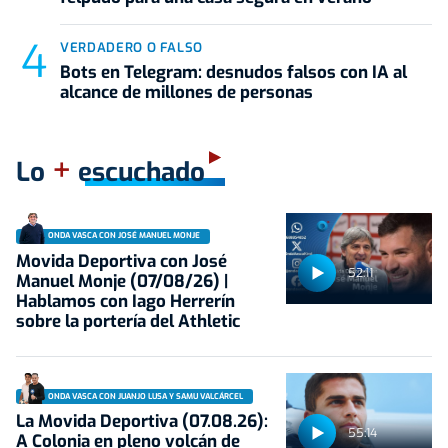
VERDADERO O FALSO
Bots en Telegram: desnudos falsos con IA al
alcance de millones de personas
+
Lo
escuchado
ONDA VASCA CON JOSÉ MANUEL MONJE
Movida Deportiva con José
52:11
Manuel Monje (07/08/26) |
Hablamos con Iago Herrerín
sobre la portería del Athletic
ONDA VASCA CON JUANJO LUSA Y SAMU VALCÁRCEL
La Movida Deportiva (07.08.26):
55:14
A Colonia en pleno volcán de