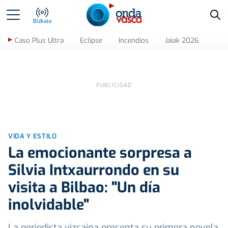
Bus
Bizkaia
Caso Plus Ultra
Eclipse
Incendios
Jaiak 2026
VIDA Y ESTILO
La emocionante sorpresa a
Silvia Intxaurrondo en su
visita a Bilbao: "Un día
inolvidable"
La periodista vizcaina presenta su primera novela