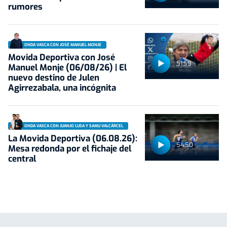
rumores
ONDA VASCA CON JOSÉ MANUEL MONJE
Movida Deportiva con José
51:59
Manuel Monje (06/08/26) | El
nuevo destino de Julen
Agirrezabala, una incógnita
ONDA VASCA CON JUANJO LUSA Y SAMU VALCÁRCEL
La Movida Deportiva (06.08.26):
54:50
Mesa redonda por el fichaje del
central