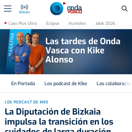
Bus
Bizkaia
Caso Plus Ultra
Eclipse
Incendios
Jaiak 2026
MAGAZINE
Las tardes de Onda
Vasca con Kike
Alonso
En Portada
Los podcast de Kike
Las colaboracio
LOS PODCAST DE KIKE
La Diputación de Bizkaia
impulsa la transición en los
cuidados de larga duración