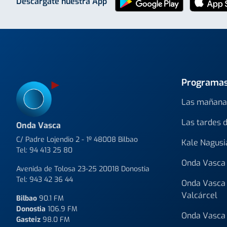
Descárgate nuestra App
Programa
Las mañana
Las tardes 
Onda Vasca
C/ Padre Lojendio 2 - 1º 48008 Bilbao
Kale Nagusi
Tel:
94 413 25 80
Onda Vasca 
Avenida de Tolosa 23-25 20018 Donostia
Tel:
943 42 36 44
Onda Vasca 
Valcárcel
Bilbao
90.1 FM
Donostia
106.9 FM
Onda Vasca 
Gasteiz
98.0 FM