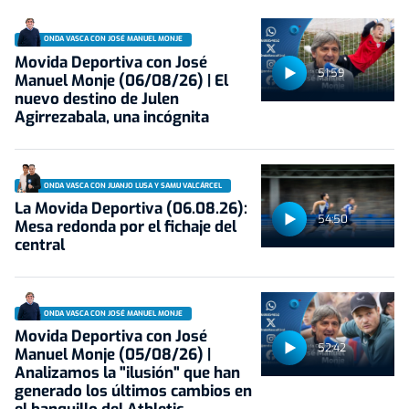
ONDA VASCA CON JOSÉ MANUEL MONJE
Movida Deportiva con José
51:59
Manuel Monje (06/08/26) | El
nuevo destino de Julen
Agirrezabala, una incógnita
ONDA VASCA CON JUANJO LUSA Y SAMU VALCÁRCEL
La Movida Deportiva (06.08.26):
54:50
Mesa redonda por el fichaje del
central
ONDA VASCA CON JOSÉ MANUEL MONJE
Movida Deportiva con José
52:42
Manuel Monje (05/08/26) |
Analizamos la "ilusión" que han
generado los últimos cambios en