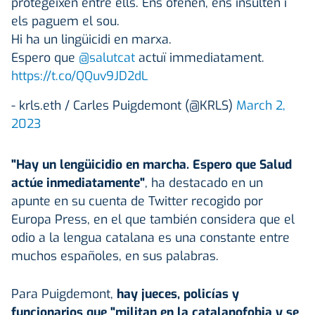
protegeixen entre ells. Ens ofenen, ens insulten i
els paguem el sou.
Hi ha un lingüicidi en marxa.
Espero que
@salutcat
actuï immediatament.
https://t.co/QQuv9JD2dL
- krls.eth / Carles Puigdemont (@KRLS)
March 2,
2023
"Hay un lengüicidio en marcha. Espero que Salud
actúe inmediatamente"
, ha destacado en un
apunte en su cuenta de Twitter recogido por
Europa Press, en el que también considera que el
odio a la lengua catalana es una constante entre
muchos españoles, en sus palabras.
Para Puigdemont,
hay jueces, policías y
funcionarios que "militan en la catalanofobia y se