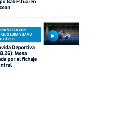
opo Babestuaren
tzean
NDA VASCA CON
UANJO LUSA Y SAMU
54:50
ALCÁRCEL
vida Deportiva
8.26): Mesa
da por el fichaje
entral