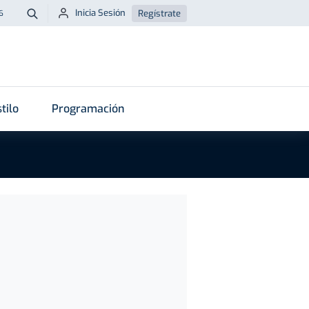
Inicia Sesión
Regístrate
6
Buscar
tilo
Programación