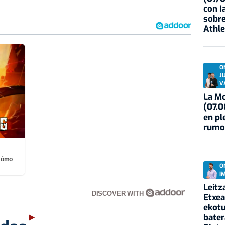
con I
sobre
Athle
O
J
V
La Mo
(07.0
en pl
rumo
¡Cómo
O
I
Leitz
DISCOVER WITH
Etxea
ekotu
bater