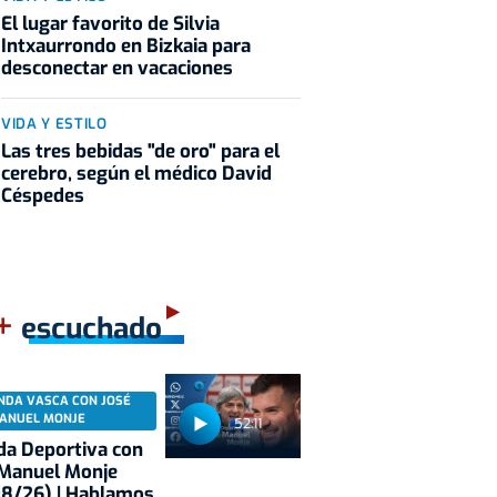
El lugar favorito de Silvia
Intxaurrondo en Bizkaia para
desconectar en vacaciones
VIDA Y ESTILO
Las tres bebidas "de oro" para el
cerebro, según el médico David
Céspedes
+
escuchado
NDA VASCA CON JOSÉ
ANUEL MONJE
52:11
a Deportiva con
 Manuel Monje
08/26) | Hablamos