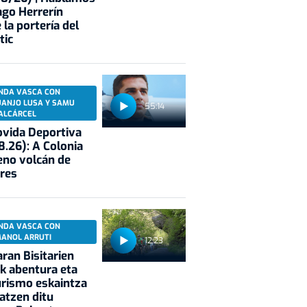
ago Herrerín
 la portería del
tic
NDA VASCA CON
UANJO LUSA Y SAMU
55:14
ALCÁRCEL
vida Deportiva
8.26): A Colonia
eno volcán de
res
NDA VASCA CON
MANOL ARRUTI
12:23
aran Bisitarien
k abentura eta
rismo eskaintza
atzen ditu