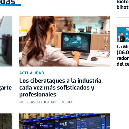
adas
Biot
biho
O
J
V
La Mo
(06.0
redon
del c
ACTUALIDAD
Los ciberataques a la industria,
garte
cada vez más sofisticados y
profesionales
NOTICIAS TALDEA MULTIMEDIA