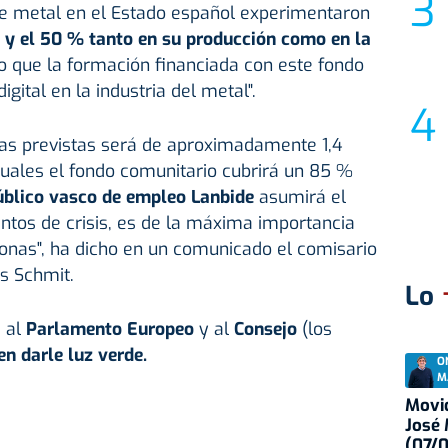
e metal en el Estado español experimentaron
% y el 50 % tanto en su producción como en la
 que la formación financiada con este fondo
digital en la industria del metal".
das previstas será de aproximadamente 1,4
cuales el fondo comunitario cubrirá un 85 %
úblico vasco de empleo Lanbide
asumirá el
tos de crisis, es de la máxima importancia
onas", ha dicho en un comunicado el comisario
s Schmit.
Lo
 al
Parlamento Europeo
y al
Consejo
(los
en darle luz verde.
O
M
Movid
José
(07/