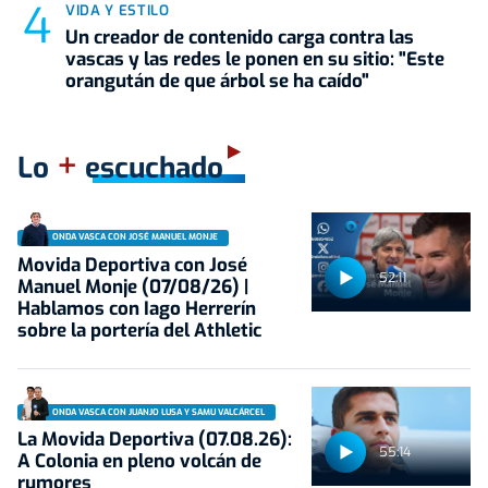
VIDA Y ESTILO
Un creador de contenido carga contra las
vascas y las redes le ponen en su sitio: "Este
orangután de que árbol se ha caído"
+
Lo
escuchado
ONDA VASCA CON JOSÉ MANUEL MONJE
Movida Deportiva con José
52:11
Manuel Monje (07/08/26) |
Hablamos con Iago Herrerín
sobre la portería del Athletic
ONDA VASCA CON JUANJO LUSA Y SAMU VALCÁRCEL
La Movida Deportiva (07.08.26):
55:14
A Colonia en pleno volcán de
rumores