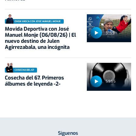
ONDA VASCA CON JOSÉ MANUEL MONJE
Movida Deportiva con José
51:59
Manuel Monje (06/08/26) | El
nuevo destino de Julen
Agirrezabala, una incógnita
COSECHA DEL 67
Cosecha del 67. Primeros
59:55
álbumes de leyenda -2-
Síguenos