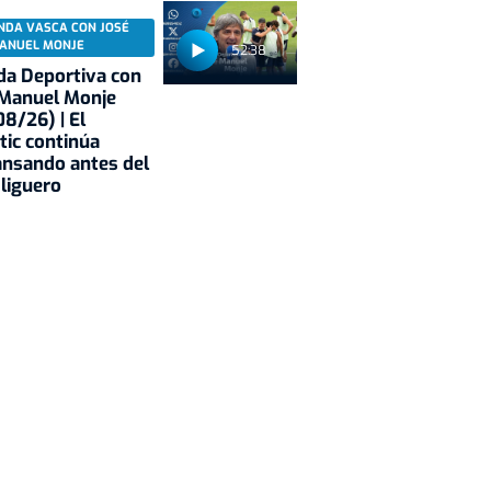
NDA VASCA CON JOSÉ
ANUEL MONJE
52:38
a Deportiva con
 Manuel Monje
8/26) | El
tic continúa
nsando antes del
 liguero