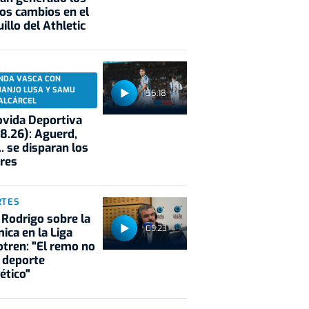
os cambios en el
illo del Athletic
NDA VASCA CON
UANJO LUSA Y SAMU
55:18
ALCÁRCEL
vida Deportiva
8.26): Aguerd,
.. se disparan los
res
RTES
 Rodrigo sobre la
09:23
ica en la Liga
tren: "El remo no
 deporte
ético"