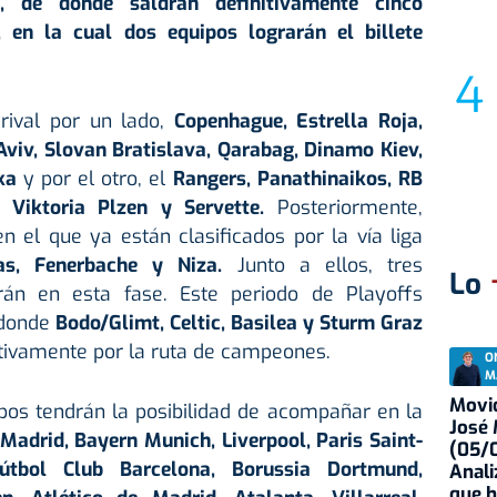
, de donde saldrán definitivamente cinco
 en la cual dos equipos lograrán el billete
rival por un lado,
Copenhague, Estrella Roja,
Aviv, Slovan Bratislava, Qarabag, Dinamo Kiev,
eka
y por el otro, el
Rangers,
Panathinaikos,
RB
Viktoria Plzen y
Servette.
Posteriormente,
en el que ya están clasificados por la vía liga
jas, Fenerbache y
Niza.
Junto a ellos, tres
Lo
án en esta fase. Este periodo de Playoffs
 donde
Bodo/Glimt, Celtic
, Basilea y Sturm Graz
itivamente por la ruta de campeones.
O
M
Movid
pos tendrán la posibilidad de acompañar en la
José
Madrid, Bayern Munich, Liverpool, Paris Saint-
(05/0
Fútbol Club Barcelona, Borussia Dortmund,
Anali
que h