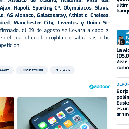
n, Atlético de Madrid, Atalanta, Villarreal,
últim
 Ajax, Napoli, Sporting CP, Olympiacos, Slavia
banqu
e, AS Monaco, Galatasaray, Athletic, Chelsea,
ted, Manchester City, Juventus y Union St-
firmado, el 29 de agosto se llevará a cabo el
O
 en el cual el cuadro rojiblanco sabrá sus ocho
J
V
mpetición.
La Mo
(05.0
Zezé.
rumo
ay-off
Eliminatorias
2025/26
DEPO
Borja
polém
Eusko
es un
aritm