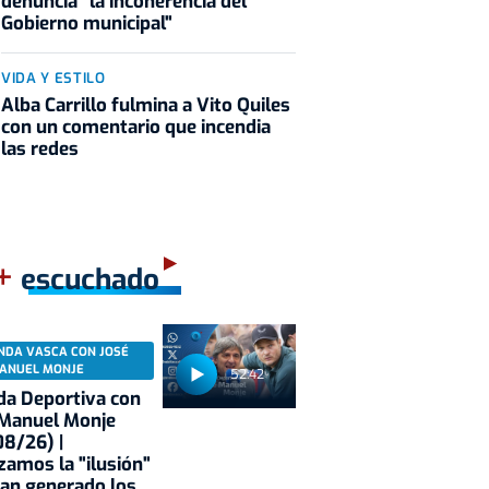
denuncia "la incoherencia del
Gobierno municipal"
VIDA Y ESTILO
Alba Carrillo fulmina a Vito Quiles
con un comentario que incendia
las redes
+
escuchado
NDA VASCA CON JOSÉ
ANUEL MONJE
52:42
a Deportiva con
 Manuel Monje
8/26) |
zamos la "ilusión"
an generado los