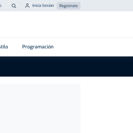
Inicia Sesión
Regístrate
6
Buscar
tilo
Programación