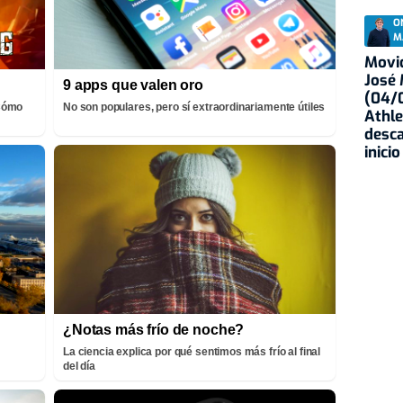
O
M
Movid
José
9 apps que valen oro
(04/0
¡Cómo
No son populares, pero sí extraordinariamente útiles
Athle
desca
inicio
¿Notas más frío de noche?
La ciencia explica por qué sentimos más frío al final
del día