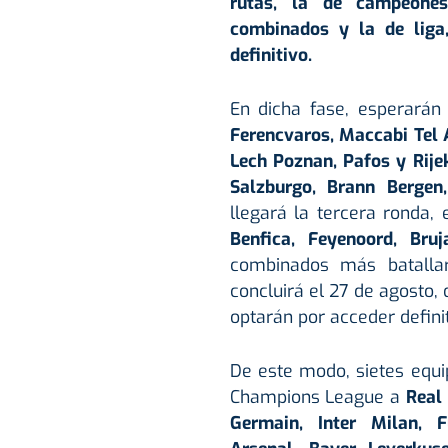
rutas, la de campeones
combinados y la de liga,
definitivo.
En dicha fase, esperarán 
Ferencvaros, Maccabi Tel 
Lech Poznan, Pafos y Rij
Salzburgo,
Brann Bergen,
llegará la tercera ronda, 
Benfica, Feyenoord, Bru
combinados más batallar
concluirá el 27 de agosto,
optarán
por acceder defin
De este modo, sietes equi
Champions League a
Real 
Germain, Inter Milan, 