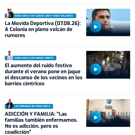
ONDA VASCA CON JUANJO LUSA Y SAMU VALCÁRCEL
La Movida Deportiva (07.08.26):
55:14
A Colonia en pleno volcán de
rumores
ONDA VASCA CON IMANOL ARRUTI
El aumento del ruido festivo
22:36
durante el verano pone en jaque
el descanso de los vecinos en los
barrios céntricos
LAS MAÑANAS DE ONDA VASCA
ADICCIÓN Y FAMILIA: "Las
23:43
familias también enfermamos.
No es adicción, pero es
coadicción"