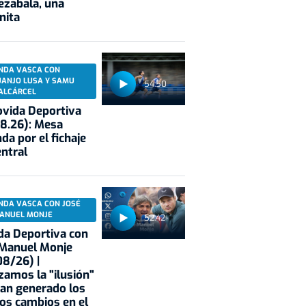
ezabala, una
nita
NDA VASCA CON
UANJO LUSA Y SAMU
54:50
ALCÁRCEL
vida Deportiva
8.26): Mesa
da por el fichaje
entral
NDA VASCA CON JOSÉ
ANUEL MONJE
52:42
a Deportiva con
 Manuel Monje
8/26) |
zamos la "ilusión"
an generado los
os cambios en el