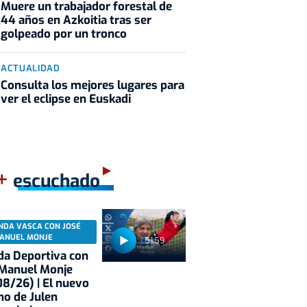
Muere un trabajador forestal de
44 años en Azkoitia tras ser
golpeado por un tronco
ACTUALIDAD
Consulta los mejores lugares para
ver el eclipse en Euskadi
+
escuchado
NDA VASCA CON JOSÉ
ANUEL MONJE
51:59
a Deportiva con
 Manuel Monje
8/26) | El nuevo
no de Julen