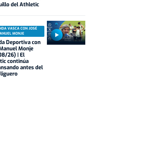
illo del Athletic
NDA VASCA CON JOSÉ
ANUEL MONJE
52:38
a Deportiva con
 Manuel Monje
8/26) | El
tic continúa
nsando antes del
 liguero