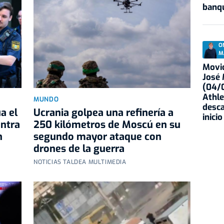
banqu
O
M
Movid
José
(04/0
Athle
MUNDO
desca
a el
Ucrania golpea una refinería a
inicio
ontra
250 kilómetros de Moscú en su
h
segundo mayor ataque con
drones de la guerra
NOTICIAS TALDEA MULTIMEDIA