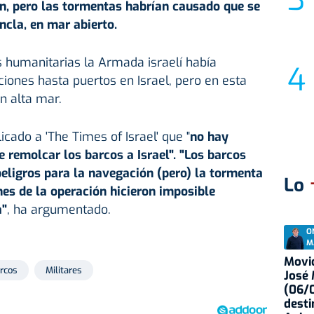
ón, pero las tormentas habrían causado que se
ncla, en mar abierto.
as humanitarias la Armada israelí había
ones hasta puertos en Israel, pero en esta
n alta mar.
icado a 'The Times of Israel' que "
no hay
e remolcar los barcos a Israel". "Los barcos
ligros para la navegación (pero) la tormenta
Lo
nes de la operación hicieron imposible
a"
, ha argumentado.
O
M
Movid
rcos
Militares
José
(06/0
desti