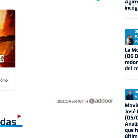
Agirr
incóg
O
J
V
La Mo
(06.0
redon
del c
¡Cómo
O
M
DISCOVER WITH
Movid
José
(05/0
adas
Anali
que h
últim