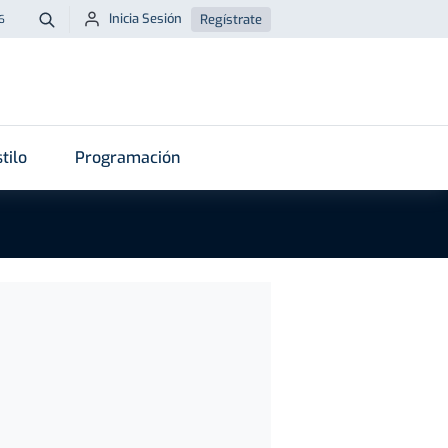
Inicia Sesión
Regístrate
6
Buscar
tilo
Programación