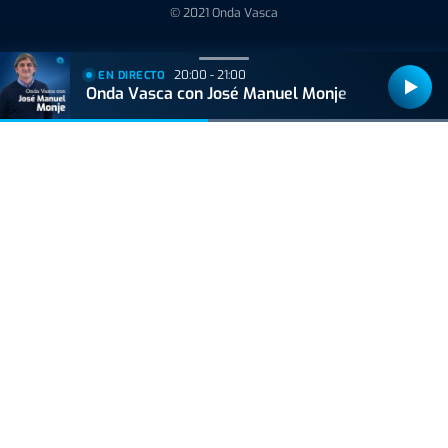
© 2021 Onda Vasca
20:00 - 21:00
EN DIRECTO
Onda Vasca con José Manuel Monje
Bizkaiko Foru Aldundiak finantzatu du proiektu hau, 2021eko Suspertze
Adimentsua Programaren barruan.
Este proyecto ha sido financiado por la Diputación Foral de Bizkaia
dentro del Programa Reactivación Inteligente 2021.