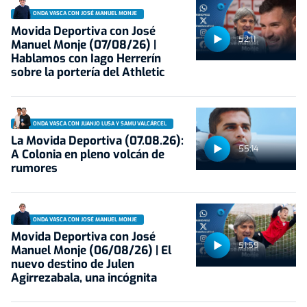
ONDA VASCA CON JOSÉ MANUEL MONJE
Movida Deportiva con José
52:11
Manuel Monje (07/08/26) |
Hablamos con Iago Herrerín
sobre la portería del Athletic
ONDA VASCA CON JUANJO LUSA Y SAMU VALCÁRCEL
La Movida Deportiva (07.08.26):
55:14
A Colonia en pleno volcán de
rumores
ONDA VASCA CON JOSÉ MANUEL MONJE
Movida Deportiva con José
51:59
Manuel Monje (06/08/26) | El
nuevo destino de Julen
Agirrezabala, una incógnita