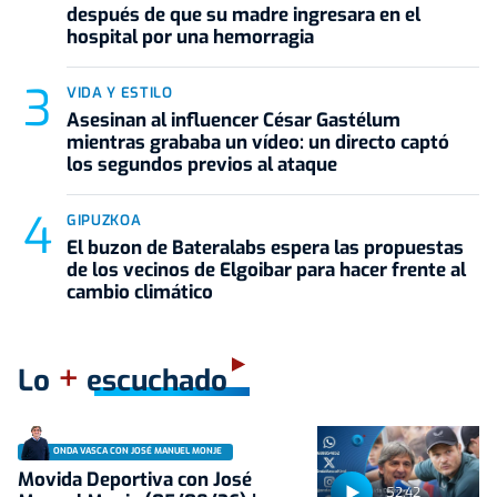
después de que su madre ingresara en el
hospital por una hemorragia
VIDA Y ESTILO
Asesinan al influencer César Gastélum
mientras grababa un vídeo: un directo captó
los segundos previos al ataque
GIPUZKOA
El buzon de Bateralabs espera las propuestas
de los vecinos de Elgoibar para hacer frente al
cambio climático
+
Lo
escuchado
ONDA VASCA CON JOSÉ MANUEL MONJE
Movida Deportiva con José
52:42