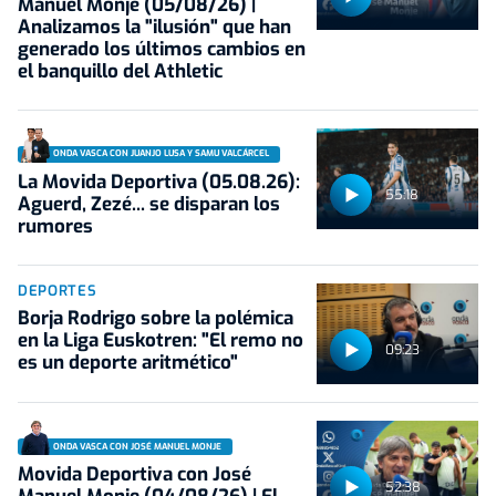
Manuel Monje (05/08/26) |
Analizamos la "ilusión" que han
generado los últimos cambios en
el banquillo del Athletic
ONDA VASCA CON JUANJO LUSA Y SAMU VALCÁRCEL
La Movida Deportiva (05.08.26):
55:18
Aguerd, Zezé... se disparan los
rumores
DEPORTES
Borja Rodrigo sobre la polémica
en la Liga Euskotren: "El remo no
09:23
es un deporte aritmético"
ONDA VASCA CON JOSÉ MANUEL MONJE
Movida Deportiva con José
52:38