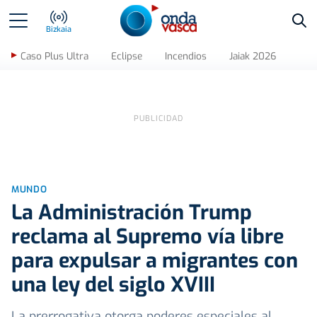
Bus
Bizkaia
Caso Plus Ultra
Eclipse
Incendios
Jaiak 2026
MUNDO
La Administración Trump
reclama al Supremo vía libre
para expulsar a migrantes con
una ley del siglo XVIII
La prerrogativa otorga poderes especiales al