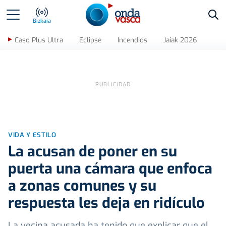
Bus
Bizkaia
Caso Plus Ultra
Eclipse
Incendios
Jaiak 2026
VIDA Y ESTILO
La acusan de poner en su
puerta una cámara que enfoca
a zonas comunes y su
respuesta les deja en ridículo
La vecina acusada ha tenido que explicar que el