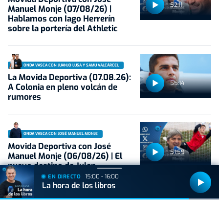
52:11
Manuel Monje (07/08/26) |
Hablamos con Iago Herrerín
sobre la portería del Athletic
ONDA VASCA CON JUANJO LUSA Y SAMU VALCÁRCEL
La Movida Deportiva (07.08.26):
55:14
A Colonia en pleno volcán de
rumores
ONDA VASCA CON JOSÉ MANUEL MONJE
Movida Deportiva con José
51:59
Manuel Monje (06/08/26) | El
nuevo destino de Julen
Agirrezabala, una incógnita
15:00 - 16:00
EN DIRECTO
La hora de los libros
COSECHA DEL 67