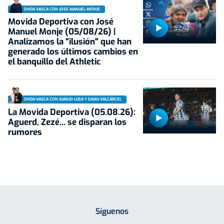
ONDA VASCA CON JOSÉ MANUEL MONJE
Movida Deportiva con José
52:42
Manuel Monje (05/08/26) |
Analizamos la "ilusión" que han
generado los últimos cambios en
el banquillo del Athletic
ONDA VASCA CON JUANJO LUSA Y SAMU VALCÁRCEL
La Movida Deportiva (05.08.26):
55:18
Aguerd, Zezé... se disparan los
rumores
Síguenos