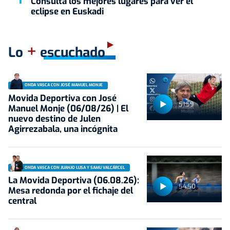
Consulta los mejores lugares para ver el
eclipse en Euskadi
+
Lo
escuchado
ONDA VASCA CON JOSÉ MANUEL MONJE
Movida Deportiva con José
51:59
Manuel Monje (06/08/26) | El
nuevo destino de Julen
Agirrezabala, una incógnita
ONDA VASCA CON JUANJO LUSA Y SAMU VALCÁRCEL
La Movida Deportiva (06.08.26):
54:50
Mesa redonda por el fichaje del
central