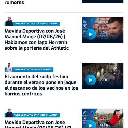
rumores
ONDA VASCA CON JOSÉ MANUEL MONJE
Movida Deportiva con José
52:11
Manuel Monje (07/08/26) |
Hablamos con Iago Herrerín
sobre la portería del Athletic
ONDA VASCA CON IMANOL ARRUTI
El aumento del ruido festivo
22:36
durante el verano pone en jaque
el descanso de los vecinos en los
barrios céntricos
ONDA VASCA CON JOSÉ MANUEL MONJE
Movida Deportiva con José
51:59