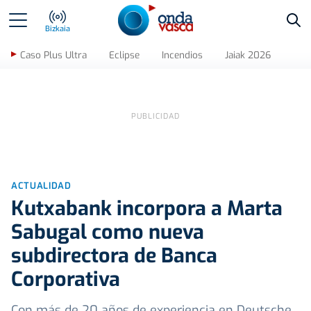
Bus
Bizkaia
Caso Plus Ultra
Eclipse
Incendios
Jaiak 2026
ACTUALIDAD
Kutxabank incorpora a Marta
Sabugal como nueva
subdirectora de Banca
Corporativa
Con más de 20 años de experiencia en Deutsche