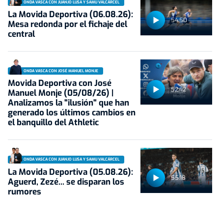
ONDA VASCA CON JUANJO LUSA Y SAMU VALCÁRCEL
La Movida Deportiva (06.08.26):
54:50
Mesa redonda por el fichaje del
central
ONDA VASCA CON JOSÉ MANUEL MONJE
Movida Deportiva con José
52:42
Manuel Monje (05/08/26) |
Analizamos la "ilusión" que han
generado los últimos cambios en
el banquillo del Athletic
ONDA VASCA CON JUANJO LUSA Y SAMU VALCÁRCEL
La Movida Deportiva (05.08.26):
55:18
Aguerd, Zezé... se disparan los
rumores