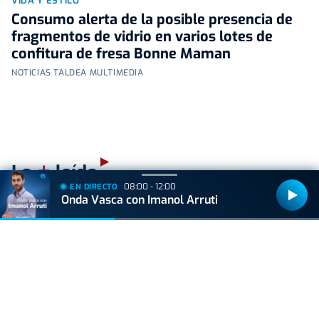
VIDA Y ESTILO
Consumo alerta de la posible presencia de
fragmentos de vidrio en varios lotes de
confitura de fresa Bonne Maman
NOTICIAS TALDEA MULTIMEDIA
+
Lo
leído
08:00 - 12:00
EN DIRECTO
Onda Vasca con Imanol Arruti
ACTUALIDAD
Hallan muerto a un recién nacido en un armario
después de que su madre ingresara en el
hospital por una hemorragia
BIZKAIA
Ermua premia con 800 euros las mejores fotos